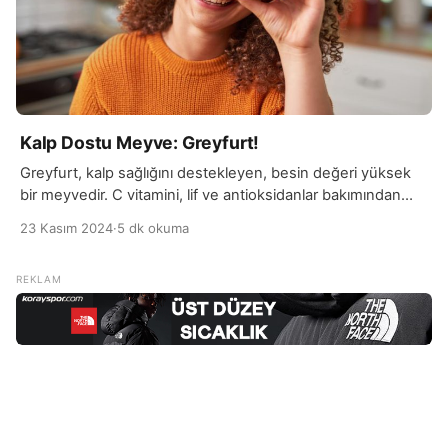
Kalp Dostu Meyve: Greyfurt!
Greyfurt, kalp sağlığını destekleyen, besin değeri yüksek
bir meyvedir. C vitamini, lif ve antioksidanlar bakımından
zengin olan greyfurt, kalp hastalıkları riskini azaltmada
23 Kasım 2024
·
5 dk okuma
önemli bir rol oynar. İçeriğindeki flavonoidler ve likopen gibi
bileşenler, kalp damarlarını koruyarak, kötü kolesterol (LDL)
seviyelerinin düşmesine yardımcı olabilir. Bu sayede,
greyfurt tüketimi, kalp krizi, inme ve damar tıkanıklığı gibi
kardiyovasküler hastalıkların […]