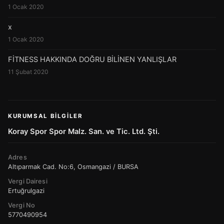
1 Ocak 2020
x
1 Ocak 2020
FİTNESS HAKKINDA DOĞRU BİLİNEN YANLIŞLAR
11 Şubat 2020
KURUMSAL BILGILER
Koray Spor Spor Malz. San. ve Tic. Ltd. Şti.
Adres
Altıparmak Cad. No:6, Osmangazi / BURSA
Vergi Dairesi
Ertuğrulgazi
Vergi No
5770490954