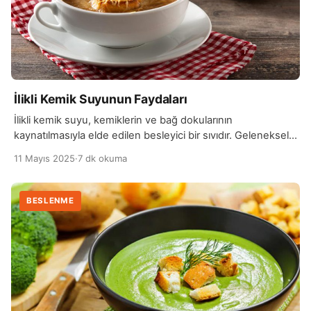
İlikli Kemik Suyunun Faydaları
İlikli kemik suyu, kemiklerin ve bağ dokularının
kaynatılmasıyla elde edilen besleyici bir sıvıdır. Geleneksel
mutfaklarda yüzyıllardır kullanılan bu besin, yoğun besin
11 Mayıs 2025
·
7 dk okuma
değeri ve sağlık yararları ile dikkat çeker. Kemiklerin uzun
süre kaynatılması, içerdiği minerallerin ve besin öğelerinin
suya geçmesini sağlar. İlikli kemik suyu, protein, kolajen,
BESLENME
amino asitler, vitaminler (özellikle A, K ve B grubu
vitaminleri) […]