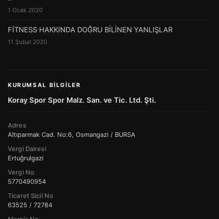
1 Ocak 2020
FİTNESS HAKKINDA DOĞRU BİLİNEN YANLIŞLAR
11 Şubat 2020
KURUMSAL BILGILER
Koray Spor Spor Malz. San. ve Tic. Ltd. Şti.
Adres
Altıparmak Cad. No:6, Osmangazi / BURSA
Vergi Dairesi
Ertuğrulgazi
Vergi No
5770490954
Ticaret Sicil No
63525 / 72784