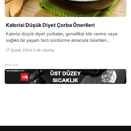
Kalorisi Düşük Diyet Çorba Önerileri
Kalorisi düşük diyet çorbaları, genellikle kilo verme veya
sağlıklı bir yaşam tarzı sürdürme amacıyla tüketilen
besleyici ve doyurucu bir seçenektir. Bu çorbalar, genellikle
17 Şubat 2024
·
5 dk okuma
sebzeler, az miktarda protein kaynağı ve düşük yağ
içeriğiyle hazırlanır. Bu şekilde, düşük kalorili olmalarına
rağmen vücuda gerekli besin öğelerini sağlarlar. Kalorisi
düşük diyet çorbaları, özellikle kilo verme sürecinde açlık
hissini azaltmak […]