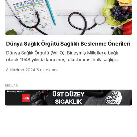
Dünya Sağlık Örgütü Sağlıklı Beslenme Önerileri
Dünya Sağlık Örgütü (WHO), Birleşmiş Milletler’e bağlı
olarak 1948 yılında kurulmuş, uluslararası halk sağlığı
konusunda çalışmalar yürüten bir örgüttür. Merkezi
8 Haziran 2024
·
6 dk okuma
İsviçre’nin Cenevre kentinde bulunan WHO, dünya
genelinde sağlık standartlarını iyileştirmeyi ve hastalıkların
yayılmasını önlemeyi amaçlar. Kuruluşundan bu yana,
bulaşıcı hastalıklarla mücadele, bağışıklık programları ve
temel sağlık hizmetlerinin yaygınlaştırılması gibi alanlarda
önemli projeler yürütmüştür. WHO, üye […]