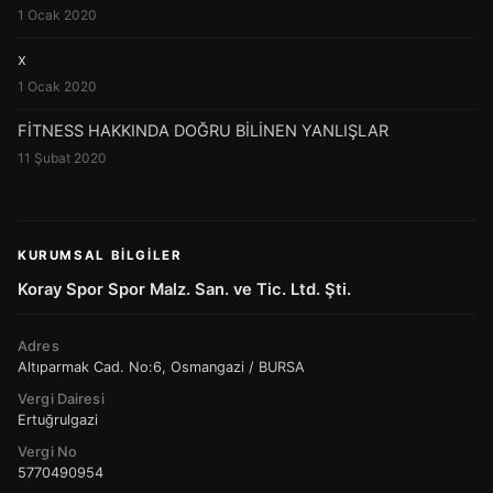
1 Ocak 2020
x
1 Ocak 2020
FİTNESS HAKKINDA DOĞRU BİLİNEN YANLIŞLAR
11 Şubat 2020
KURUMSAL BILGILER
Koray Spor Spor Malz. San. ve Tic. Ltd. Şti.
Adres
Altıparmak Cad. No:6, Osmangazi / BURSA
Vergi Dairesi
Ertuğrulgazi
Vergi No
5770490954