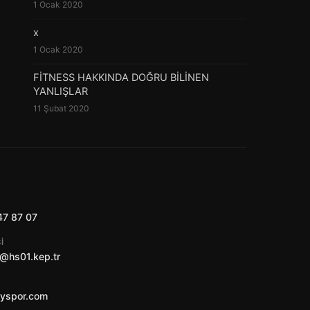
1 Ocak 2020
x
1 Ocak 2020
FİTNESS HAKKINDA DOĞRU BİLİNEN
YANLIŞLAR
11 Şubat 2020
47 87 07
I
@hs01.kep.tr
ayspor.com