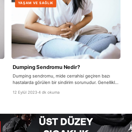
YAŞAM VE SAĞLIK
Dumping Sendromu Nedir?
Dumping sendromu, mide cerrahisi geçiren bazı
hastalarda görülen bir sindirim sorunudur. Genellikle
mide ameliyatları sonrasında veya mide ile ilgili
12 Eylül 2023
·
4 dk okuma
problemleri olan hastalarda ortaya çıkar. Bu
an
sendrom, özellikle mide rezeksiyonu (mide
ve
küçültme ameliyatı) veya gastrik bypass (mideye
bağlı olan bağırsak bölümünün atılması) gibi işlemler
:
sonrasında sıkça görülür. Sendromun temel nedeni,
yiyeceklerin sindirim sisteminin alt kısımlarına hızla