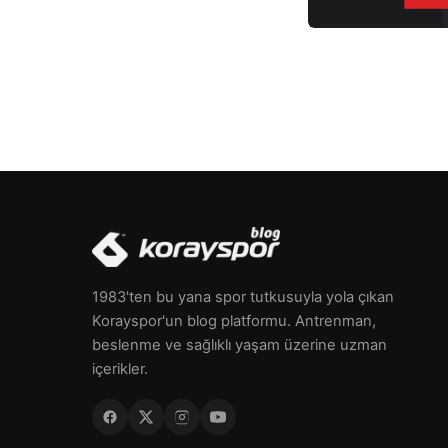
1983'ten bu yana spor tutkusuyla yola çıkan
Korayspor'un blog platformu. Antrenman,
beslenme ve sağlıklı yaşam üzerine uzman
içerikler.