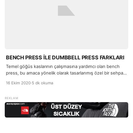
BENCH PRESS İLE DUMBBELL PRESS FARKLARI
Temel göğüs kaslarının çalışmasına yardımcı olan bench
press, bu amaca yönelik olarak tasarlanmış özel bir sehpa
ya da 3 farklı konumda pozisyon alarak yapılan bir kuvvet
16 Ekim 2020
·
5 dk okuma
antrenmanıdır. Dumbbell press ise kasları güçlendirmek
amaçlı kullanılan ağırlık olan dumbbell yardımı ile bench
press yapmaktır denilebilir.