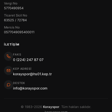
Vergi No
5770490954
Ticaret Sicil No
63525 / 72784
Mersis No
0577049095400011
İLETIŞIM
FAKS
0 (224) 247 87 07
KEP ADRESI
korayspor@hs01.kep.tr
DESTEK
info@korayspor.com
© 1983–2026
Korayspor
. Tüm hakları saklıdır.
korayspor.com