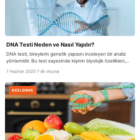
DNA Testi Neden ve Nasıl Yapılır?
DNA testi, bireylerin genetik yapısını inceleyen bir analiz
yöntemidir. Bu test sayesinde kişinin biyolojik özellikleri,
genetik hastalık yatkınlıkları, atalık ve soy bilgileri gibi birçok
7 Haziran 2025
·
7 dk okuma
önemli bilgiye ulaşmak mümkün olur. DNA, her bireye özgü
benzersiz bir yapıya sahip olduğundan, test sonuçları
kişisel kimlik doğrulama ve aile bağlarının belirlenmesinde
BESLENME
de sıkça kullanılır. Günümüzde DNA testleri, tıp, adli […]