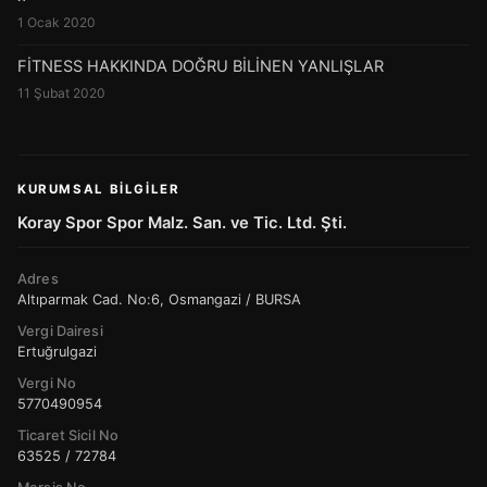
1 Ocak 2020
FİTNESS HAKKINDA DOĞRU BİLİNEN YANLIŞLAR
11 Şubat 2020
KURUMSAL BILGILER
Koray Spor Spor Malz. San. ve Tic. Ltd. Şti.
Adres
Altıparmak Cad. No:6, Osmangazi / BURSA
Vergi Dairesi
Ertuğrulgazi
Vergi No
5770490954
Ticaret Sicil No
63525 / 72784