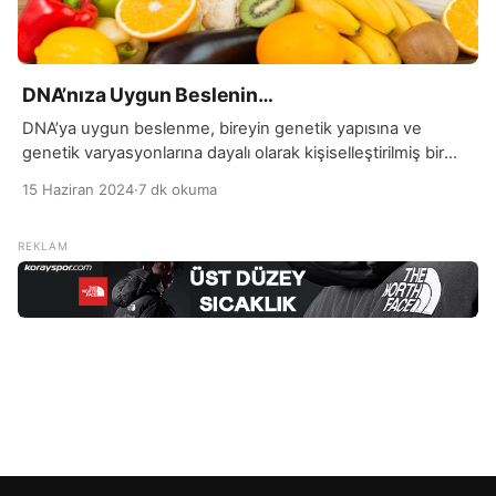
DNA’nıza Uygun Beslenin…
DNA’ya uygun beslenme, bireyin genetik yapısına ve
genetik varyasyonlarına dayalı olarak kişiselleştirilmiş bir
beslenme yaklaşımıdır. Her bireyin genetik yapısı farklıdır ve
15 Haziran 2024
·
7 dk okuma
bu genetik farklılıklar, besinlerin vücutta nasıl işlendiği ve
kullanıldığı konusunda etkili olabilir. DNA’ya uygun
beslenme, kişinin genetik özelliklerini dikkate alarak, sağlık,
kilo kontrolü, enerji seviyeleri ve genel iyilik hali gibi
faktörleri optimize etmeyi amaçlar. […]