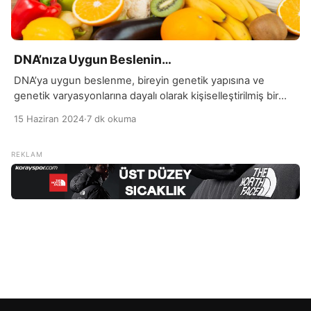
DNA’nıza Uygun Beslenin…
DNA’ya uygun beslenme, bireyin genetik yapısına ve
genetik varyasyonlarına dayalı olarak kişiselleştirilmiş bir
beslenme yaklaşımıdır. Her bireyin genetik yapısı farklıdır ve
15 Haziran 2024
·
7 dk okuma
bu genetik farklılıklar, besinlerin vücutta nasıl işlendiği ve
kullanıldığı konusunda etkili olabilir. DNA’ya uygun
beslenme, kişinin genetik özelliklerini dikkate alarak, sağlık,
kilo kontrolü, enerji seviyeleri ve genel iyilik hali gibi
faktörleri optimize etmeyi amaçlar. […]