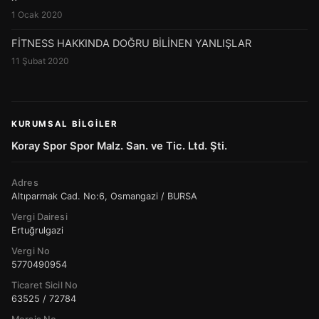
1 Ocak 2020
FİTNESS HAKKINDA DOĞRU BİLİNEN YANLIŞLAR
11 Şubat 2020
KURUMSAL BILGILER
Koray Spor Spor Malz. San. ve Tic. Ltd. Şti.
Adres
Altıparmak Cad. No:6, Osmangazi / BURSA
Vergi Dairesi
Ertuğrulgazi
Vergi No
5770490954
Ticaret Sicil No
63525 / 72784