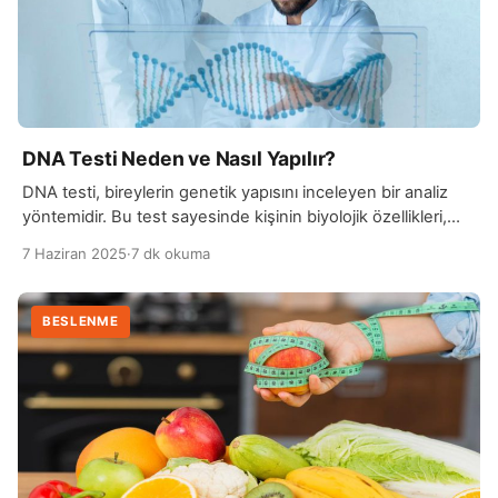
DNA Testi Neden ve Nasıl Yapılır?
DNA testi, bireylerin genetik yapısını inceleyen bir analiz
yöntemidir. Bu test sayesinde kişinin biyolojik özellikleri,
genetik hastalık yatkınlıkları, atalık ve soy bilgileri gibi birçok
7 Haziran 2025
·
7 dk okuma
önemli bilgiye ulaşmak mümkün olur. DNA, her bireye özgü
benzersiz bir yapıya sahip olduğundan, test sonuçları
kişisel kimlik doğrulama ve aile bağlarının belirlenmesinde
BESLENME
de sıkça kullanılır. Günümüzde DNA testleri, tıp, adli […]