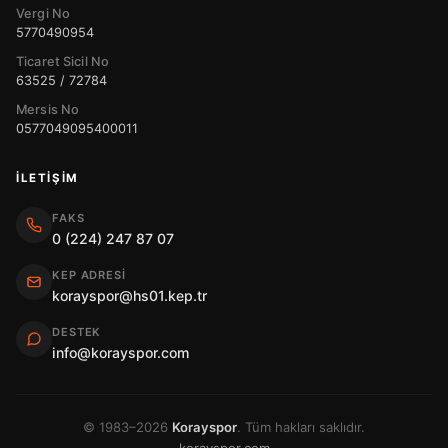
Vergi No
5770490954
Ticaret Sicil No
63525 / 72784
Mersis No
0577049095400011
İLETIŞIM
FAKS
0 (224) 247 87 07
KEP ADRESI
korayspor@hs01.kep.tr
DESTEK
info@korayspor.com
© 1983–2026
Korayspor
. Tüm hakları saklıdır.
korayspor.com