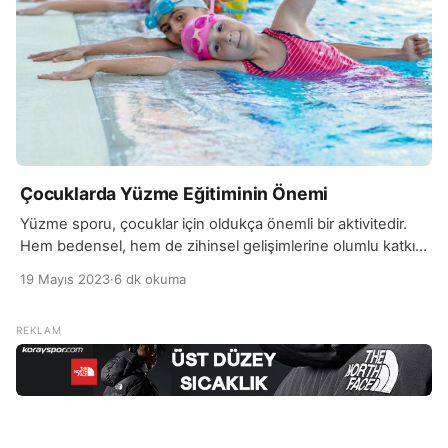
Çocuklarda Yüzme Eğitiminin Önemi
Yüzme sporu, çocuklar için oldukça önemli bir aktivitedir.
Hem bedensel, hem de zihinsel gelişimlerine olumlu katkı
sağlar. Yüzmenin en önemli faydalarından biri, çocukların
19 Mayıs 2023
·
6 dk okuma
fiziksel gelişimini desteklemesidir. Yüzme sırasında tüm
vücut kasları çalışır, bu da çocukların kas ve kemik
gelişimini destekleyerek daha güçlü ve sağlıklı bir vücut
yapısına sahip olmalarını sağlar. Aynı zamanda yüzme
sporu, çocukların […]