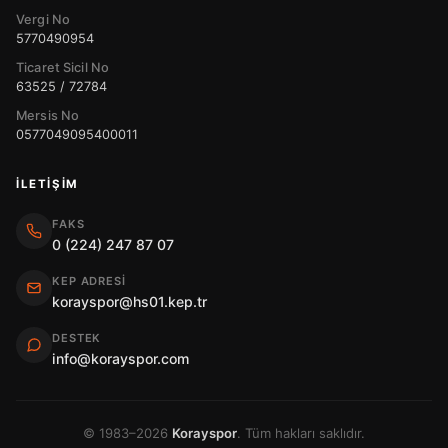
Vergi No
5770490954
Ticaret Sicil No
63525 / 72784
Mersis No
0577049095400011
İLETIŞIM
FAKS
0 (224) 247 87 07
KEP ADRESI
korayspor@hs01.kep.tr
DESTEK
info@korayspor.com
© 1983–2026
Korayspor
. Tüm hakları saklıdır.