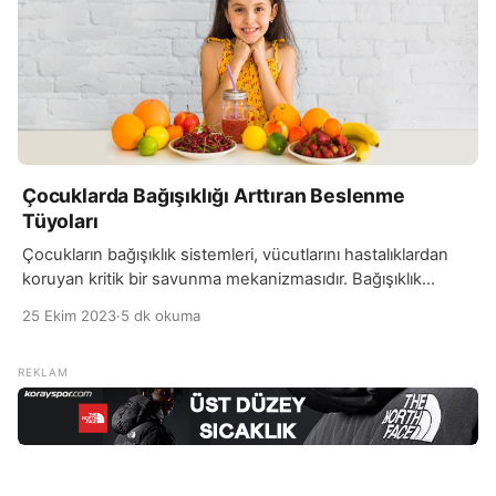
Çocuklarda Bağışıklığı Arttıran Beslenme
Tüyoları
Çocukların bağışıklık sistemleri, vücutlarını hastalıklardan
koruyan kritik bir savunma mekanizmasıdır. Bağışıklık
sistemi, yabancı mikroplarla savaşırken aynı zamanda
25 Ekim 2023
·
5 dk okuma
çocuğun büyümesi ve gelişmesini de destekler. Bu
nedenle çocukların sağlıklı bir bağışıklık sistemine sahip
olmaları, büyümeleri ve yaşamları boyunca sağlıklı kalmaları
açısından kritiktir. Çocukların bağışıklık sistemini
güçlendiren en önemli faktörlerden biri beslenmedir.
Sağlıklı bir diyet, vücudu besin maddeleri […]