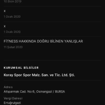
10 Ekim 2019
x
1 Ocak 2020
x
1 Ocak 2020
FİTNESS HAKKINDA DOĞRU BİLİNEN YANLIŞLAR
11 Şubat 2020
KURUMSAL BILGILER
Koray Spor Spor Malz. San. ve Tic. Ltd. Şti.
Adres
Altıparmak Cad. No:6, Osmangazi / BURSA
Vergi Dairesi
Ertuğrulgazi