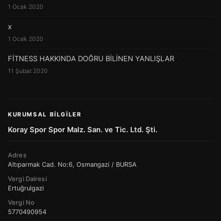
1 Ocak 2020
x
1 Ocak 2020
FİTNESS HAKKINDA DOĞRU BİLİNEN YANLIŞLAR
11 Şubat 2020
KURUMSAL BILGILER
Koray Spor Spor Malz. San. ve Tic. Ltd. Şti.
Adres
Altıparmak Cad. No:6, Osmangazi / BURSA
Vergi Dairesi
Ertuğrulgazi
Vergi No
5770490954