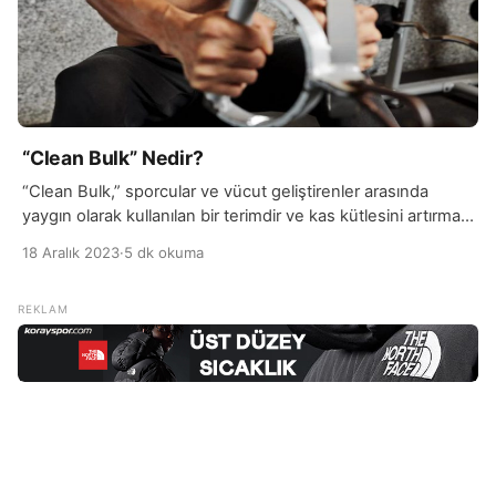
“Clean Bulk” Nedir?
“Clean Bulk,” sporcular ve vücut geliştirenler arasında
yaygın olarak kullanılan bir terimdir ve kas kütlesini artırmayı
hedefleyen bir beslenme ve antrenman stratejisini ifade
18 Aralık 2023
·
5 dk okuma
eder. Clean Bulk, kilo alımını sağlamak ve vücut yağ oranını
artırmadan kas kütlesini artırmak üzerine odaklanır. Bu
strateji, sağlıklı ve dengeli beslenmeye dayanırken aynı
zamanda kaliteli kalorilerle beslenmeyi amaçlar. Clean Bulk
sürecinde, […]