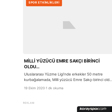
SPOR ETKİNLİKLERİ
MİLLİ YÜZÜCÜ EMRE SAKÇI BİRİNCİ
OLDU…
Uluslararası Yüzme Ligi’nde erkekler 50 metre
kurbağalamada, Milli yüzücü Emre Sakçı birinci oldu
Macaristan’ın başkenti Budapeşte’de düzenlenen
19 Ekim 2020
·
1 dk okuma
organizasyonda mücadele eden milli sporcu Emre
Sakçı, 25.74’lük derecesi ile birinci olmayı başardı.