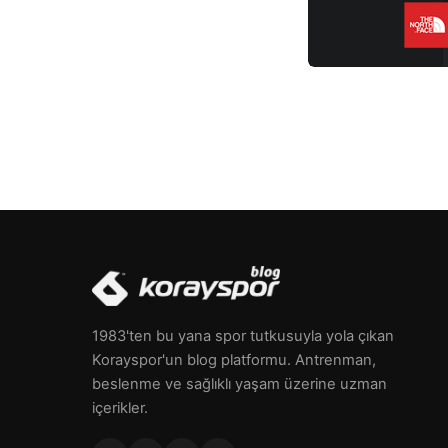
1983'ten bu yana spor tutkusuyla yola çıkan
Korayspor'un blog platformu. Antrenman,
beslenme ve sağlıklı yaşam üzerine uzman
içerikler.