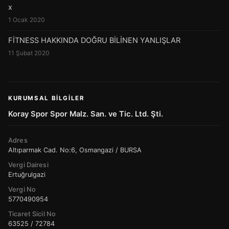
x
1 Ocak 2020
FİTNESS HAKKINDA DOĞRU BİLİNEN YANLIŞLAR
11 Şubat 2020
KURUMSAL BILGILER
Koray Spor Spor Malz. San. ve Tic. Ltd. Şti.
Adres
Altıparmak Cad. No:6, Osmangazi / BURSA
Vergi Dairesi
Ertuğrulgazi
Vergi No
5770490954
Ticaret Sicil No
63525 / 72784