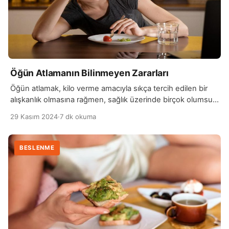
Öğün Atlamanın Bilinmeyen Zararları
Öğün atlamak, kilo verme amacıyla sıkça tercih edilen bir
alışkanlık olmasına rağmen, sağlık üzerinde birçok olumsuz
etki yaratabilir. Özellikle kahvaltıyı atlamak, vücuda gerekli
29 Kasım 2024
·
7 dk okuma
enerjiyi sağlamadığı için metabolizmanın yavaşlamasına
neden olabilir. Vücut, aç kaldığında enerji tasarrufu
yapmaya çalışır ve bu da günün ilerleyen saatlerinde aşırı
BESLENME
yemek yeme isteğine yol açabilir. Öğün atlamak, kan
şekerinin dalgalanmasına neden […]