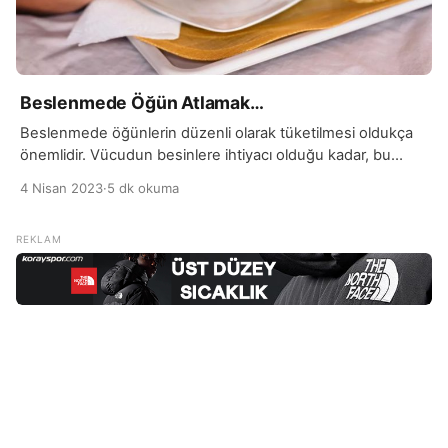
Beslenmede Öğün Atlamak…
Beslenmede öğünlerin düzenli olarak tüketilmesi oldukça
önemlidir. Vücudun besinlere ihtiyacı olduğu kadar, bu
besinleri alacağı zamanlama da önemlidir. Öğünler,
4 Nisan 2023
·
5 dk okuma
vücudun ihtiyacı olan enerjiyi ve besinleri almasına yardımcı
olur. Ayrıca, öğünler arasında açlık hissi azaltılır ve tokluk
hissi arttırılır. Bu sayede, atıştırmalıkların tüketilmesi önlenir
ve daha sağlıklı bir beslenme düzeni oluşturulabilir. Öğün
atlamak ise sağlıksız bir […]