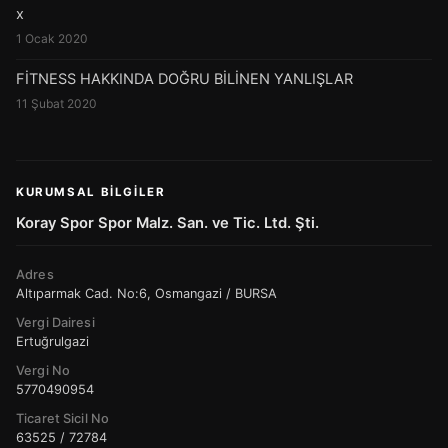
x
1 Ocak 2020
FİTNESS HAKKINDA DOĞRU BİLİNEN YANLIŞLAR
11 Şubat 2020
KURUMSAL BILGILER
Koray Spor Spor Malz. San. ve Tic. Ltd. Şti.
Adres
Altıparmak Cad. No:6, Osmangazi / BURSA
Vergi Dairesi
Ertuğrulgazi
Vergi No
5770490954
Ticaret Sicil No
63525 / 72784