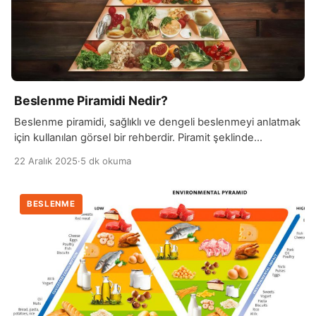
Beslenme Piramidi Nedir?
Beslenme piramidi, sağlıklı ve dengeli beslenmeyi anlatmak
için kullanılan görsel bir rehberdir. Piramit şeklinde
tasarlanmasının amacı, hangi besin gruplarının daha fazla,
22 Aralık 2025
·
5 dk okuma
hangilerinin daha az tüketilmesi gerektiğini kolayca
göstermektir. En alt basamakta günlük beslenmede en çok
yer verilmesi gereken besinler bulunurken, yukarı doğru
BESLENME
çıkıldıkça tüketimi sınırlandırılması gereken besinler yer alır.
Piramidin tabanında genellikle tahıllar ve tam […]