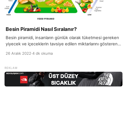
Besin Piramidi Nasıl Sıralanır?
Besin piramidi, insanların günlük olarak tüketmesi gereken
yiyecek ve içeceklerin tavsiye edilen miktarlarını gösteren
bir araçtır. Besin piramidi, bir beslenme programına göre
26 Aralık 2022
·
4 dk okuma
tüketilmesi önerilen yiyeceklerin ve içeceklerin
düzenlenmiş bir şekilde sınıflandırılmasını sağlar. Böylece
insanlar hangi yiyecekleri ne kadar tüketmeleri gerektiğine
dair bir fikir edinebilirler ve dengeli bir beslenme programı
oluşturabilirler. Besin piramidi, ABD Halk Sağlığı […]