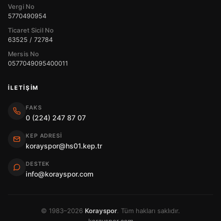
Vergi No
5770490954
Ticaret Sicil No
63525 / 72784
Mersis No
0577049095400011
İLETIŞIM
FAKS
0 (224) 247 87 07
KEP ADRESI
korayspor@hs01.kep.tr
DESTEK
info@korayspor.com
© 1983–2026
Korayspor
. Tüm hakları saklıdır.
korayspor.com