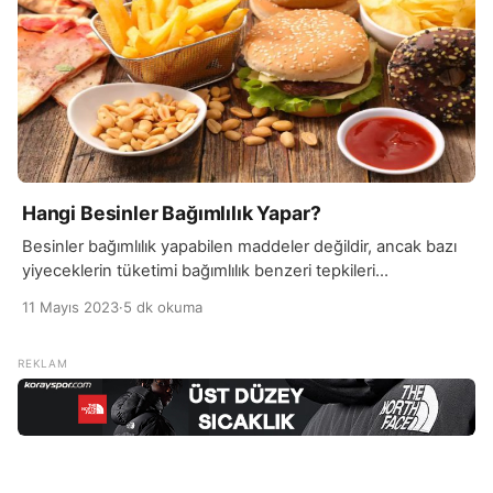
Hangi Besinler Bağımlılık Yapar?
Besinler bağımlılık yapabilen maddeler değildir, ancak bazı
yiyeceklerin tüketimi bağımlılık benzeri tepkileri
tetikleyebilir. Bunun nedeni, bazı yiyeceklerin beynimizdeki
11 Mayıs 2023
·
5 dk okuma
ödül merkezini harekete geçirmesidir. Örneğin, şeker ve
yağlı yiyecekler, dopamin adı verilen bir kimyasalın
salgılanmasını tetikleyebilir. Bu da keyif hissi oluşturarak
yiyecekleri tekrar tüketme isteğini artırabilir. Bununla
birlikte, besinlerin bağımlılık yapıcı etkileri, ilaç veya alkol
bağımlılığı kadar […]