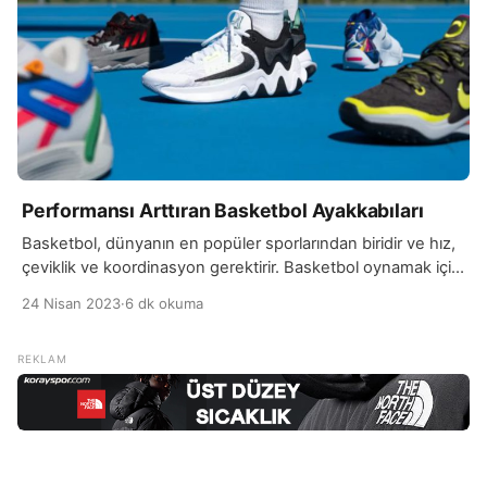
Performansı Arttıran Basketbol Ayakkabıları
Basketbol, dünyanın en popüler sporlarından biridir ve hız,
çeviklik ve koordinasyon gerektirir. Basketbol oynamak için
uygun ayakkabılar seçmek, performansınızı artırabilir ve
24 Nisan 2023
·
6 dk okuma
sakatlanma riskinizi azaltabilir. Ayakkabılar, oyun sırasında
atlayışlar, zıplamalar ve hızlı hareketler gibi aktiviteler
sırasında ayakların sağlam bir şekilde yerde durmasını
sağlayacak şekilde tasarlanmıştır. Basketbol ayakkabıları,
konfor ve destek sağlamak için özel olarak tasarlanmıştır.
Bu […]