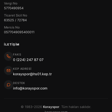
Vergi No
5770490954
Ticaret Sicil No
63525 / 72784
Mersis No
0577049095400011
İLETIŞIM
FAKS
0 (224) 247 87 07
KEP ADRESI
korayspor@hs01.kep.tr
DESTEK
info@korayspor.com
© 1983–2026
Korayspor
. Tüm hakları saklıdır.
korayspor.com