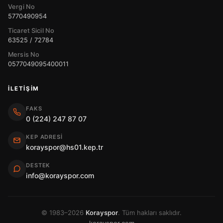
Vergi No
5770490954
Ticaret Sicil No
63525 / 72784
Mersis No
0577049095400011
İLETIŞIM
FAKS
0 (224) 247 87 07
KEP ADRESI
korayspor@hs01.kep.tr
DESTEK
info@korayspor.com
© 1983–2026
Korayspor
. Tüm hakları saklıdır.
korayspor.com