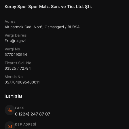
Koray Spor Spor Malz. San. ve Tic. Ltd. Şti.
Adres
Altıparmak Cad. No:6, Osmangazi / BURSA
Vergi Dairesi
Ertuğrulgazi
Vergi No
5770490954
Ticaret Sicil No
63525 / 72784
Mersis No
0577049095400011
İLETIŞIM
FAKS
0 (224) 247 87 07
KEP ADRESI