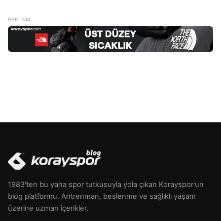
sorunları veya bazı sağlık koşulları nedeniyle ortaya çıkabilir.
Bu eksiklik, yorgunluk, anemi, sinir hasarı ve zihinsel sağlık
sorunları gibi çeşitli belirtilerle kendini gösterir. Bu nedenle,
[…]
1983'ten bu yana spor tutkusuyla yola çıkan Korayspor'un
blog platformu. Antrenman, beslenme ve sağlıklı yaşam
üzerine uzman içerikler.