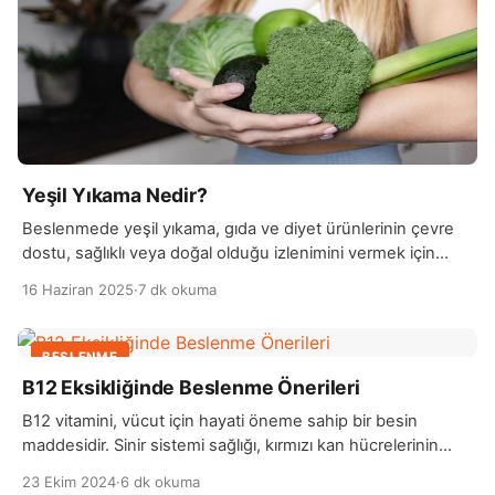
Yeşil Yıkama Nedir?
Beslenmede yeşil yıkama, gıda ve diyet ürünlerinin çevre
dostu, sağlıklı veya doğal olduğu izlenimini vermek için
yapılan yanıltıcı pazarlama stratejisidir. Firmalar, ürünlerinin
16 Haziran 2025
·
7 dk okuma
sürdürülebilir, organik ya da ekolojik olduğunu vurgulayarak
tüketicilerin ilgisini çekmeye çalışır; ancak gerçekte bu
iddialar ya eksik ya da yanlış bilgiye dayanabilir. Bu durum,
BESLENME
tüketicilerin bilinçli seçim yapmasını zorlaştırır ve güven
B12 Eksikliğinde Beslenme Önerileri
sorunlarına yol […]
B12 vitamini, vücut için hayati öneme sahip bir besin
maddesidir. Sinir sistemi sağlığı, kırmızı kan hücrelerinin
üretimi ve DNA sentezi gibi birçok önemli işlevi
23 Ekim 2024
·
6 dk okuma
bulunmaktadır. B12 eksikliği, yetersiz beslenme, emilim