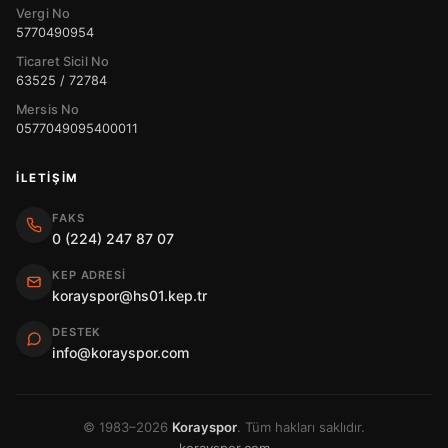
Vergi No
5770490954
Ticaret Sicil No
63525 / 72784
Mersis No
0577049095400011
İLETIŞIM
FAKS
0 (224) 247 87 07
KEP ADRESI
korayspor@hs01.kep.tr
DESTEK
info@korayspor.com
© 1983–2026
Korayspor
. Tüm hakları saklıdır.
korayspor.com