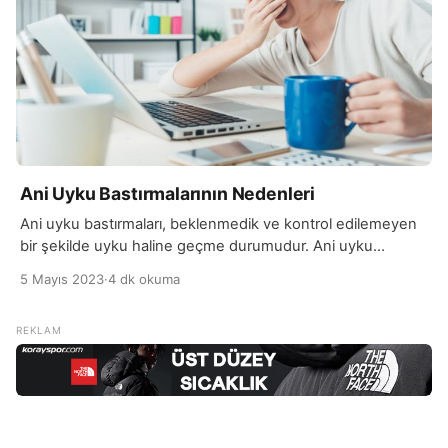
Ani Uyku Bastırmalarının Nedenleri
Ani uyku bastırmaları, beklenmedik ve kontrol edilemeyen
bir şekilde uyku haline geçme durumudur. Ani uyku
bastırmaları, narkolepsi gibi çeşitli tıbbi koşulların bir belirtisi
5 Mayıs 2023
·
4 dk okuma
olabilir veya uyku apnesi gibi uyku bozukluklarına bağlı
olabilir. Ayrıca stres, yorgunluk ve düzensiz uyku düzenleri
de ani uyku bastırmalarına neden olabilir. Ani uyku
bastırmalarının, tehlikeli bir durum olabileceğini
unutmamalıyız. Özellikle sürüş, […]