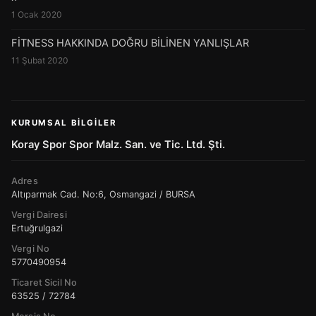
1 Ocak 2020
FİTNESS HAKKINDA DOĞRU BİLİNEN YANLIŞLAR
11 Şubat 2020
KURUMSAL BILGILER
Koray Spor Spor Malz. San. ve Tic. Ltd. Şti.
Adres
Altıparmak Cad. No:6, Osmangazi / BURSA
Vergi Dairesi
Ertuğrulgazi
Vergi No
5770490954
Ticaret Sicil No
63525 / 72784