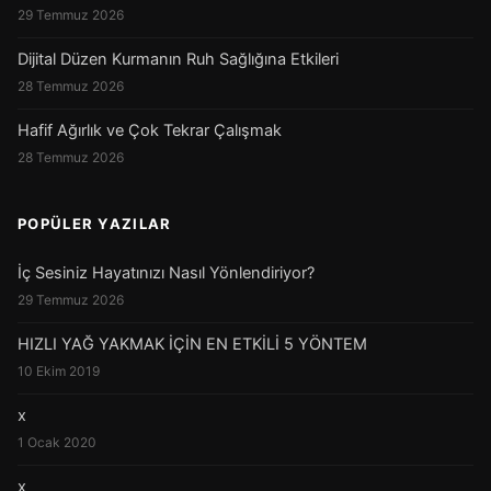
29 Temmuz 2026
Dijital Düzen Kurmanın Ruh Sağlığına Etkileri
28 Temmuz 2026
Hafif Ağırlık ve Çok Tekrar Çalışmak
28 Temmuz 2026
POPÜLER YAZILAR
İç Sesiniz Hayatınızı Nasıl Yönlendiriyor?
29 Temmuz 2026
HIZLI YAĞ YAKMAK İÇİN EN ETKİLİ 5 YÖNTEM
10 Ekim 2019
x
1 Ocak 2020
x