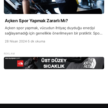
Açken Spor Yapmak Zararlı Mı?
Açken spor yapmak, vücudun ihtiyaç duyduğu enerjiyi
sağlayamadığı için genellikle önerilmeyen bir pratiktir. Spor
yapmadan önce vücudun yeterli bir şekilde beslenmiş
28 Nisan 2024
·
5 dk okuma
olması, performansı artırır ve sakatlanma riskini azaltır.
Açken yapılan spor, kan şekeri seviyelerinde düşüşe ve
halsizliğe yol açabilir, bu da antrenman sırasında
performansın düşmesine neden olabilir. Ayrıca, açken spor
yapmak, kas kaybına neden olabilir. […]