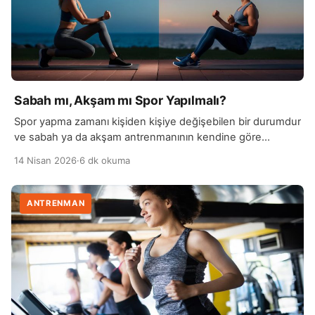
Sabah mı, Akşam mı Spor Yapılmalı?
Spor yapma zamanı kişiden kişiye değişebilen bir durumdur
ve sabah ya da akşam antrenmanının kendine göre
avantajları vardır. Sabah spor yapmak, güne enerjik
14 Nisan 2026
·
6 dk okuma
başlamayı sağlar ve metabolizmayı erken saatlerde
harekete geçirir. Ayrıca sabah saatlerinde yapılan egzersiz,
gün boyunca daha aktif ve zinde hissetmeye yardımcı
ANTRENMAN
olabilir. Düzenli bir sabah rutini oluşturmak, spor alışkanlığını
sürdürmeyi de kolaylaştırır. […]