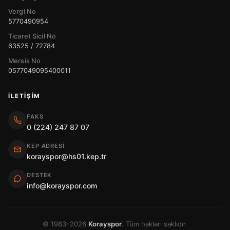
Vergi No
5770490954
Ticaret Sicil No
63525 / 72784
Mersis No
0577049095400011
İLETIŞIM
FAKS
0 (224) 247 87 07
KEP ADRESI
korayspor@hs01.kep.tr
DESTEK
info@korayspor.com
© 1983–2026
Korayspor
. Tüm hakları saklıdır.