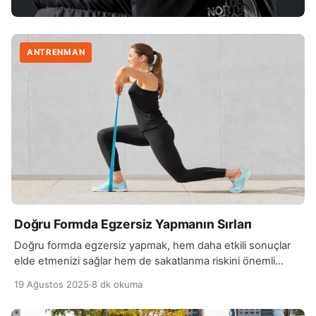
ANTRENMAN
Doğru Formda Egzersiz Yapmanın Sırları
Doğru formda egzersiz yapmak, hem daha etkili sonuçlar
elde etmenizi sağlar hem de sakatlanma riskini önemli
ölçüde azaltır. Egzersiz yaparken doğru duruşu korumak,
19 Ağustos 2025
·
8 dk okuma
kas gruplarını hedeflemek ve hareketlerin her aşamasında
kontrollü olmak önemlidir. Örneğin, ağırlık kaldırırken sırtınızı