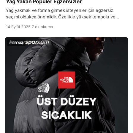
Yağ Yakan Popüler Egzersizler
Yağ yakmak ve forma girmek isteyenler için egzersiz
seçimi oldukça önemlidir. Özellikle yüksek tempolu ve
kalori yaktıran egzersizler, vücuttaki yağ oranını azaltmak
14 Eylül 2025
·
7 dk okuma
için etkili yöntemler sunar. Bu noktada en popüler yağ
yakan egzersizlerin başında HIIT (Yüksek Yoğunluklu
Aralıklı Antrenman) gelir. Kısa sürede yüksek tempolu
egzersizlerin yapılmasıyla kalp atış hızı artar ve
metabolizma hızlanır. Bu da […]