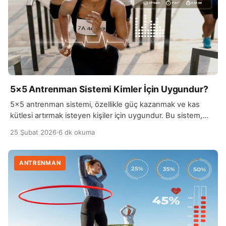
5×5 Antrenman Sistemi Kimler İçin Uygundur?
5×5 antrenman sistemi, özellikle güç kazanmak ve kas
kütlesi artırmak isteyen kişiler için uygundur. Bu sistem,
temel olarak beş farklı hareketi beş set ve beş tekrar
25 Şubat 2026
·
6 dk okuma
şeklinde yapmayı içerir. Squat, bench press ve deadlift gibi
bileşik hareketler, büyük kas gruplarını hedef alarak kuvvet
gelişimini hızlandırır. Başlangıç ve orta seviyedeki sporcular,
ANTRENMAN
5×5 sistemiyle kısa sürede güç […]