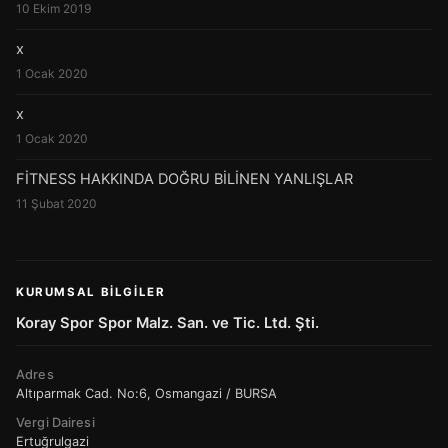
10 Ekim 2019
x
1 Ocak 2020
x
1 Ocak 2020
FİTNESS HAKKINDA DOĞRU BİLİNEN YANLIŞLAR
11 Şubat 2020
KURUMSAL BILGILER
Koray Spor Spor Malz. San. ve Tic. Ltd. Şti.
Adres
Altıparmak Cad. No:6, Osmangazi / BURSA
Vergi Dairesi
Ertuğrulgazi