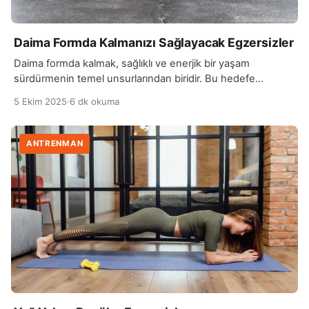
Daima Formda Kalmanızı Sağlayacak Egzersizler
Daima formda kalmak, sağlıklı ve enerjik bir yaşam
sürdürmenin temel unsurlarından biridir. Bu hedefe
ulaşmak için düzenli egzersiz yapmak şarttır. Özellikle
5 Ekim 2025
·
6 dk okuma
kardiyo, kuvvet ve esneklik egzersizlerinin dengeli bir
şekilde uygulanması, vücudun hem dayanıklılığını hem de
kas yapısını güçlendirir. Haftada en az üç gün yapılan
ANTRENMAN
tempolu yürüyüş, koşu, bisiklet sürme gibi kardiyo
aktiviteleri, kalp sağlığını desteklerken, […]