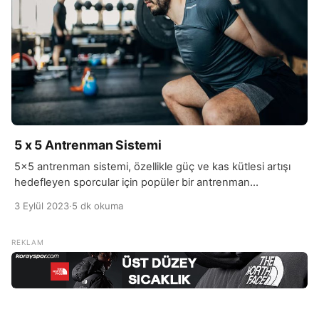
5 x 5 Antrenman Sistemi
5×5 antrenman sistemi, özellikle güç ve kas kütlesi artışı
hedefleyen sporcular için popüler bir antrenman
yöntemidir. Bu sistem, temel bileşik egzersizlere
3 Eylül 2023
·
5 dk okuma
odaklanarak yoğun ve etkili bir antrenman programı sunar.
İsminden de anlaşılacağı gibi, her egzersizde 5 set ve her
sette 5 tekrar yapılır. Bu antrenman sistemi, kuvvet artışını
ve kas kütlesi gelişimini hedeflerken aynı zamanda […]