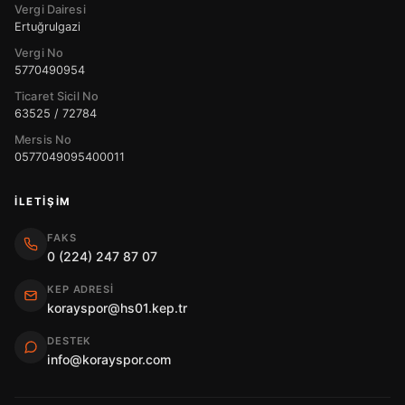
Vergi Dairesi
Ertuğrulgazi
Vergi No
5770490954
Ticaret Sicil No
63525 / 72784
Mersis No
0577049095400011
İLETIŞIM
FAKS
0 (224) 247 87 07
KEP ADRESI
korayspor@hs01.kep.tr
DESTEK
info@korayspor.com