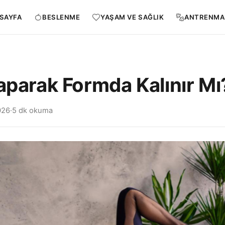
SAYFA
BESLENME
YAŞAM VE SAĞLIK
ANTRENMA
aparak Formda Kalınır Mı
026
·
5 dk okuma