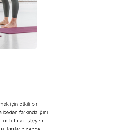
k için etkili bir
a beden farkındalığını
form tutmak isteyen
sı, kasların dengeli