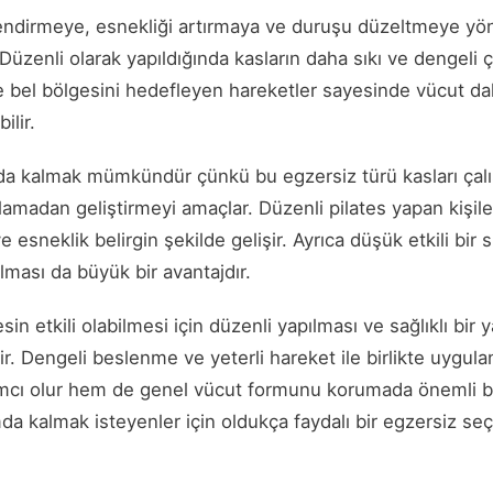
endirmeye, esnekliği artırmaya ve duruşu düzeltmeye yönel
Düzenli olarak yapıldığında kasların daha sıkı ve dengeli ç
 ve bel bölgesini hedefleyen hareketler sayesinde vücut da
ilir.
da kalmak mümkündür çünkü bu egzersiz türü kasları çalış
madan geliştirmeyi amaçlar. Düzenli pilates yapan kişiler
 ve esneklik belirgin şekilde gelişir. Ayrıca düşük etkili bir
ması da büyük bir avantajdır.
esin etkili olabilmesi için düzenli yapılması ve sağlıklı bir 
. Dengeli beslenme ve yeterli hareket ile birlikte uygula
ımcı olur hem de genel vücut formunu korumada önemli bi
da kalmak isteyenler için oldukça faydalı bir egzersiz seç