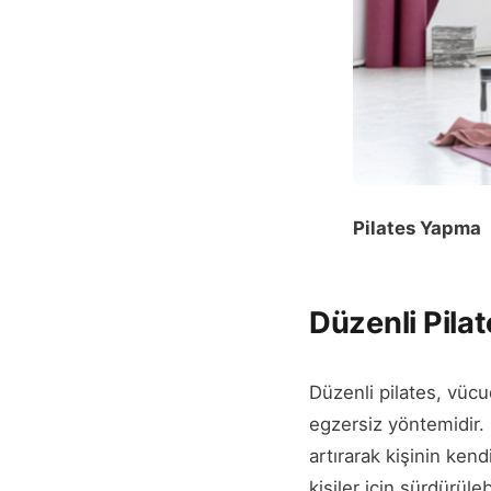
Pilates Yapma
Düzenli Pila
Düzenli pilates, vücu
egzersiz yöntemidir. 
artırarak kişinin ke
kişiler için sürdürüle