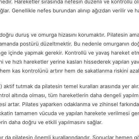
edir. Hareketler sırasında nefesin düzenli ve kontrollü o
ağlar. Genellikle nefes burundan alınıp ağızdan verilir ve 
l doğru duruş ve omurga hizasını korumaktır. Pilatesin am
zamanda postürü düzeltmektir. Bu nedenle omurganın doğ
nge içinde yapmak gerekir. Kontrollü ve yavaş hareket et
ni ve hızlı hareketler yerine kasları hissederek yapılan y
m hem kas kontrolünü artırır hem de sakatlanma riskini azalt
aktif tutmak da pilatesin temel kuralları arasında yer alır.
ntrol altında olması, tüm hareketlerin daha dengeli yapılm
esi artar. Pilates yaparken odaklanma ve zihinsel farkında
ikkatin tamamen vücuda ve yapılan harekete verilmesi gere
in daha doğru ve etkili yapılmasını sağlar.
bır da pilatesin önemli kurallarındandır. Sonuçlar hemen 