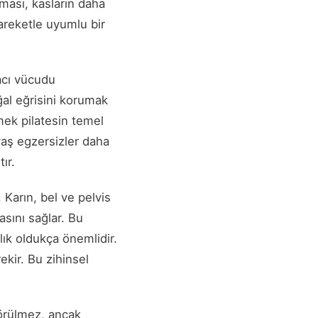
lması, kasların daha
hareketle uyumlu bir
acı vücudu
al eğrisini korumak
mek pilatesin temel
avaş egzersizler daha
ır.
 Karın, bel ve pelvis
asını sağlar. Bu
lık oldukça önemlidir.
kir. Bu zihinsel
görülmez, ancak