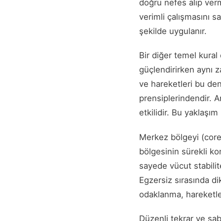
doğru nefes alıp verm
verimli çalışmasını s
şekilde uygulanır.
Bir diğer temel kura
güçlendirirken aynı 
ve hareketleri bu de
prensiplerindendir. A
etkilidir. Bu yaklaşı
Merkez bölgeyi (core) 
bölgesinin sürekli ko
sayede vücut stabilit
Egzersiz sırasında d
odaklanma, hareketler
Düzenli tekrar ve sa