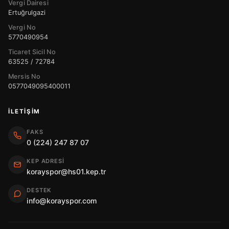
Vergi Dairesi
Ertuğrulgazi
Vergi No
5770490954
Ticaret Sicil No
63525 / 72784
Mersis No
0577049095400011
İLETIŞIM
FAKS
0 (224) 247 87 07
KEP ADRESI
korayspor@hs01.kep.tr
DESTEK
info@korayspor.com