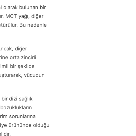
al olarak bulunan bir
r. MCT yağı, diğer
üştürülür. Bu nedenle
Ancak, diğer
ine orta zincirli
imli bir şekilde
luşturarak, vücudun
bir dizi sağlık
 bozuklukların
dirim sorunlarına
akviye ürününde olduğu
ıdır.