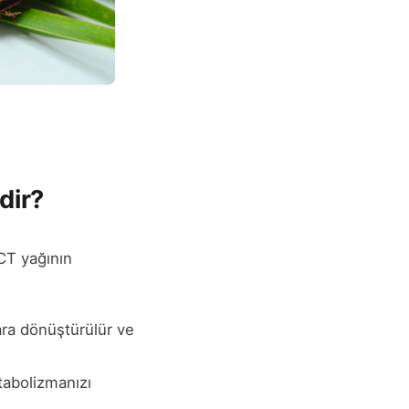
dir?
MCT yağının
lara dönüştürülür ve
tabolizmanızı