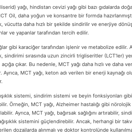
gliserid) yağı, hindistan cevizi yağı gibi bazı gıdalarda doğ
CT Oil, daha yoğun ve konsantre bir formda hazırlanmıştı
k, vücutta daha hızlı bir şekilde sindirilir ve enerjiye dön
lar ve yapanlar tarafından tercih edilir.
ar gibi karaciğer tarafından işlenir ve metabolize edilir. 
, sindirimi sırasında uzun zincirli trigliseritler (LCT’ler) yer
r) açığa çıkar. Bu nedenle, MCT yağı daha hızlı ve daha ver
. Ayrıca, MCT yağı, keton adı verilen bir enerji kaynağı o
r.
ıklık sistemi, sindirim sistemi ve beyin fonksiyonları gibi 
bilir. Örneğin, MCT yağı, Alzheimer hastalığı gibi nörolojik
abilir. Ayrıca, MCT yağı, bağırsak sağlığını artırabilir, sin
bağışıklık sistemini güçlendirebilir. Ancak, herhangi bir t
rilen dozajlarda alınmalı ve doktor kontrolünde kullanılmal