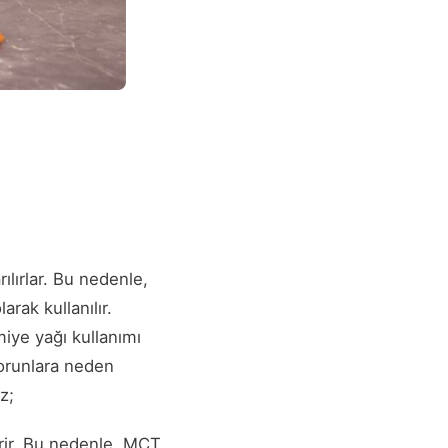
rılırlar. Bu nedenle,
rak kullanılır.
miye yağı kullanımı
orunlara neden
z;
rir. Bu nedenle, MCT