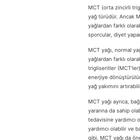
MCT (orta zincirli tri
yağ türüdür. Ancak M
yağlardan farklı olara
sporcular, diyet yapan
MCT yağı, normal yağl
yağlardan farklı olarak
trigliseritler (MCT’le
enerjiye dönüştürülür
yağ yakımını artırabili
MCT yağı ayrıca, bağış
yararına da sahip ola
tedavisine yardımcı ol
yardımcı olabilir ve 
gibi, MCT yağı da öne