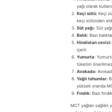
yağı olarak kullan
Keçi sütü:
Keçi sü
keçi sütünden eld
Süt yağı
: Süt yağ
Balık:
Bazı balıkla
Hindistan cevizi:
içerir.
Yumurta
: Yumurta
tüketim önerilmez
Avokado:
Avokado,
Yağlı tohumlar:
Ba
yüksek oranda MCT
Fındık:
Bazı fındık
MCT yağları sağlıklı y