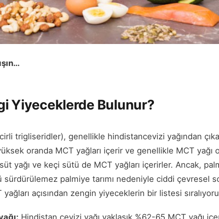
ışın…
i Yiyeceklerde Bulunur?
irli trigliseridler), genellikle hindistancevizi yağından çıka
yüksek oranda MCT yağları içerir ve genellikle MCT yağı ola
 süt yağı ve keçi sütü de MCT yağları içerirler. Ancak, pal
 sürdürülemez palmiye tarımı nedeniyle ciddi çevresel s
 yağları açısından zengin yiyeceklerin bir listesi sıralıyoru
yağı:
Hindistan cevizi yağı yaklaşık %62-65 MCT yağı içe