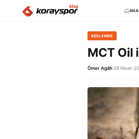
ANA
BESLENME
MCT Oil i
Ömer Agâh
·
28 Nisan 2