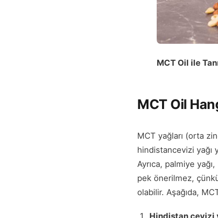
MCT Oil ile Tan
MCT Oil Hang
MCT yağları (orta zinc
hindistancevizi yağı 
Ayrıca, palmiye yağı,
pek önerilmez, çünkü
olabilir. Aşağıda, MCT
Hindistan cevizi 