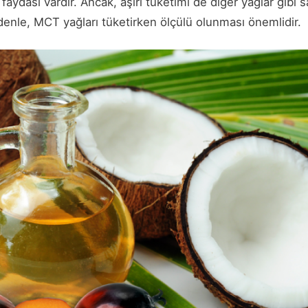
 faydası vardır. Ancak, aşırı tüketimi de diğer yağlar gibi 
denle, MCT yağları tüketirken ölçülü olunması önemlidir.