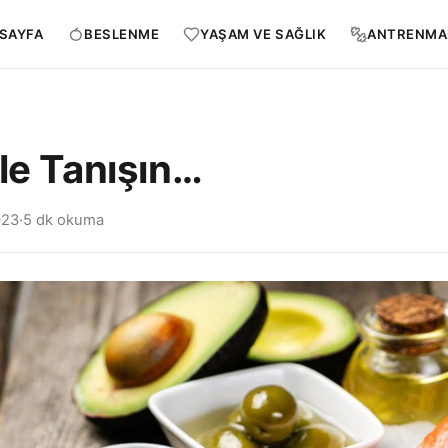
SAYFA
BESLENME
YAŞAM VE SAĞLIK
ANTRENMA
le Tanışın…
023
·
5 dk okuma