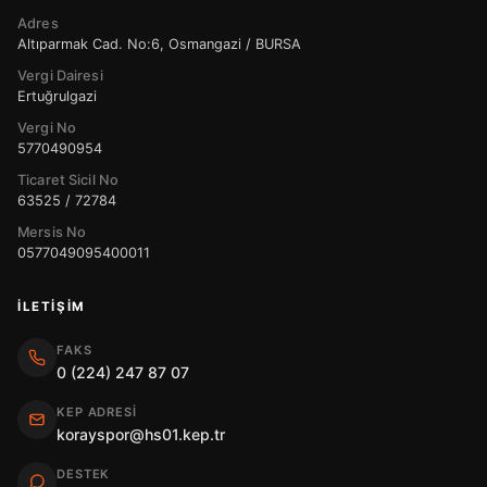
Adres
Altıparmak Cad. No:6, Osmangazi / BURSA
Vergi Dairesi
Ertuğrulgazi
Vergi No
5770490954
Ticaret Sicil No
63525 / 72784
Mersis No
0577049095400011
İLETIŞIM
FAKS
0 (224) 247 87 07
KEP ADRESI
korayspor@hs01.kep.tr
DESTEK