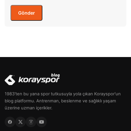
1983'ten bu yana spor tutkusuyla yola çıkan Korayspor'un
blog platformu. Antrenman, beslenme ve sağlıklı yaşam
üzerine uzman içerikler.