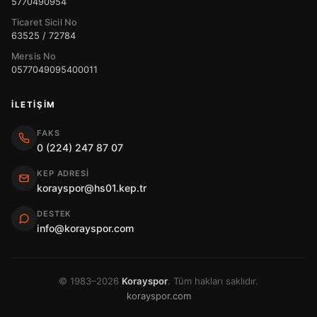
5770490954
Ticaret Sicil No
63525 / 72784
Mersis No
0577049095400011
İLETIŞIM
FAKS
0 (224) 247 87 07
KEP ADRESI
korayspor@hs01.kep.tr
DESTEK
info@korayspor.com
© 1983–2026
Korayspor
. Tüm hakları saklıdır.
korayspor.com