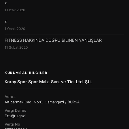
x
1 Ocak 2020
x
1 Ocak 2020
FİTNESS HAKKINDA DOĞRU BİLİNEN YANLIŞLAR
11 Şubat 2020
KURUMSAL BILGILER
Koray Spor Spor Malz. San. ve Tic. Ltd. Şti.
Adres
Altıparmak Cad. No:6, Osmangazi / BURSA
Vergi Dairesi
Ertuğrulgazi
Vergi No