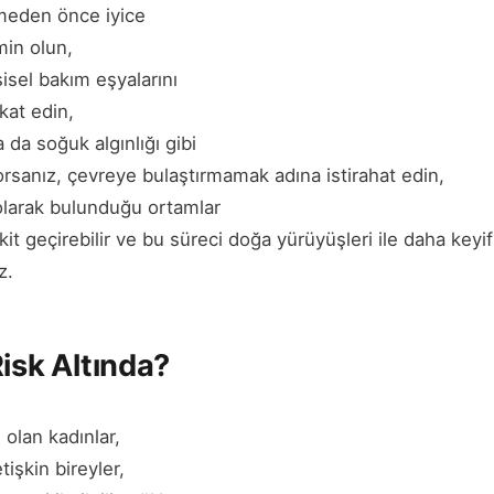
tmeden önce iyice
min olun,
şisel bakım eşyalarını
kat edin,
 da soğuk algınlığı gibi
yorsanız, çevreye bulaştırmamak adına istirahat edin,
olarak bulunduğu ortamlar
it geçirebilir ve bu süreci doğa yürüyüşleri ile daha keyifl
z.
Risk Altında?
olan kadınlar,
tişkin bireyler,