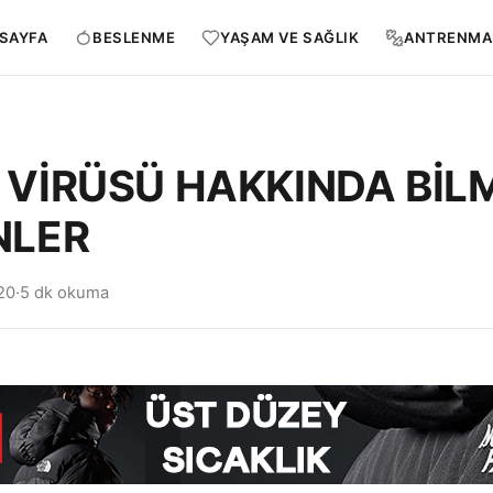
SAYFA
BESLENME
YAŞAM VE SAĞLIK
ANTRENMA
VİRÜSÜ HAKKINDA BİL
NLER
20
·
5 dk okuma