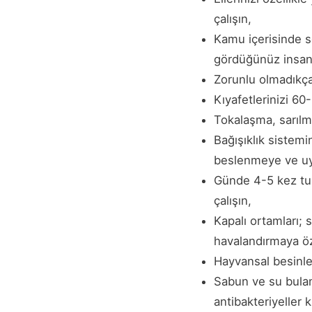
çalışın,
Kamu içerisinde soğ
gördüğünüz insanl
Zorunlu olmadıkça
Kıyafetlerinizi 60
Tokalaşma, sarılm
Bağışıklık sistemi
beslenmeye ve uy
Günde 4-5 kez tu
çalışın,
Kapalı ortamları; sı
havalandırmaya ö
Hayvansal besinle
Sabun ve su bulam
antibakteriyeller k