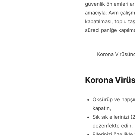
güvenlik önlemleri ar
amacıyla; Avm çalışma
kapatılması, toplu t
süreci paniğe kapılm
Korona Virüsün
Korona Virüs
Öksürüp ve hapşır
kapatın,
Sık sık ellerinizi
dezenfekte edin,
Ellerinizi özelli