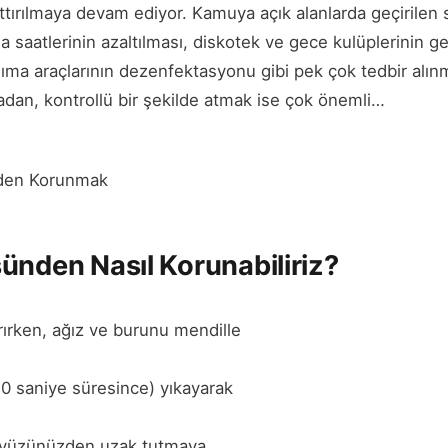
ttırılmaya devam ediyor. Kamuya açık alanlarda geçirilen s
 saatlerinin azaltılması, diskotek ve gece kulüplerinin ge
aşıma araçlarının dezenfektasyonu gibi pek çok tedbir alı
adan, kontrollü bir şekilde atmak ise çok önemli…
den Korunmak
ünden Nasıl Korunabiliriz?
ırken, ağız ve burunu mendille
 (20 saniye süresince) yıkayarak
kle yüzünüzden uzak tutmaya