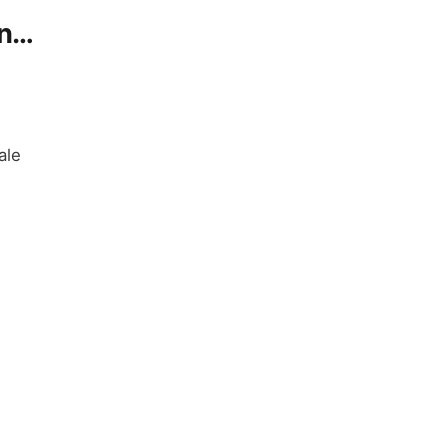
ın…
ale