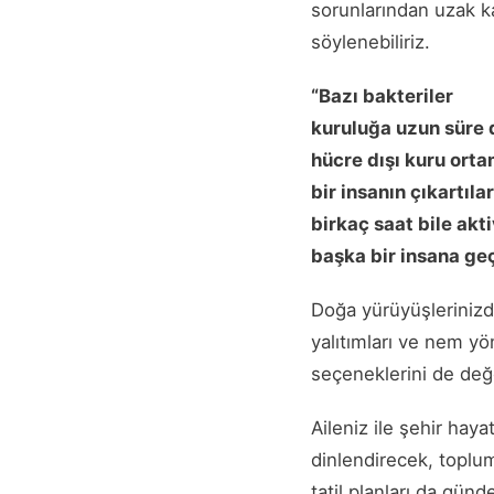
sorunlarından uzak ka
söylenebiliriz.
“Bazı bakteriler
kuruluğa uzun süre da
hücre dışı kuru ortam
bir insanın çıkartıl
birkaç saat bile akti
başka bir insana ge
Doğa yürüyüşlerinizde 
yalıtımları ve nem y
seçeneklerini de değe
Aileniz ile şehir hay
dinlendirecek, toplum
tatil planları da günd