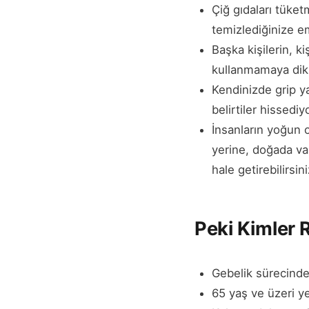
Çiğ gıdaları tüke
temizlediğinize e
Başka kişilerin, ki
kullanmamaya dik
Kendinizde grip ya
belirtiler hissedi
İnsanların yoğun 
yerine, doğada vak
hale getirebilirsini
Peki Kimler 
Gebelik sürecinde 
65 yaş ve üzeri ye