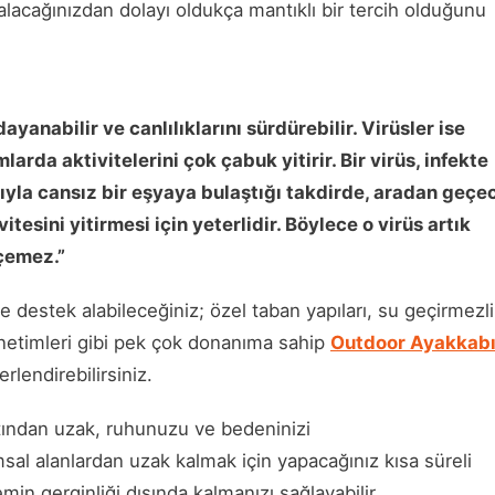
lacağınızdan dolayı oldukça mantıklı bir tercih olduğunu
yanabilir ve canlılıklarını sürdürebilir. Virüsler ise
larda aktivitelerini çok çabuk yitirir. Bir virüs, infekte
arıyla cansız bir eşyaya bulaştığı takdirde, aradan geçe
vitesini yitirmesi için yeterlidir. Böylece o virüs artık
çemez.”
destek alabileceğiniz; özel taban yapıları, su geçirmezlik 
önetimleri gibi pek çok donanıma sahip
Outdoor Ayakkabı
rlendirebilirsiniz.
atından uzak, ruhunuzu ve bedeninizi
sal alanlardan uzak kalmak için yapacağınız kısa süreli
emin gerginliği dışında kalmanızı sağlayabilir.