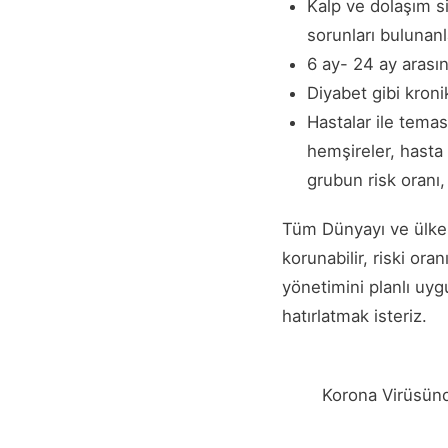
Kalp ve dolaşım sis
sorunları bulunanl
6 ay- 24 ay arası
Diyabet gibi kronik
Hastalar ile temas
hemşireler, hasta y
grubun risk oranı,
Tüm Dünyayı ve ülkemi
korunabilir, riski ora
yönetimini planlı uy
hatırlatmak isteriz.
Korona Virüsünd