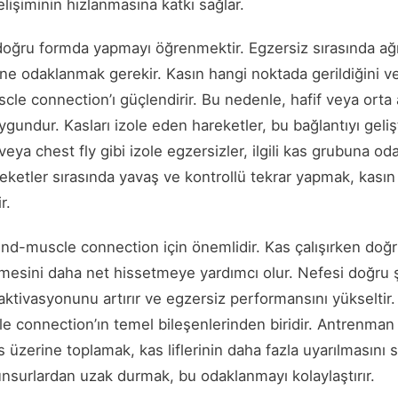
lişiminin hızlanmasına katkı sağlar.
 doğru formda yapmayı öğrenmektir. Egzersiz sırasında ağı
ne odaklanmak gerekir. Kasın hangi noktada gerildiğini ve 
e connection’ı güçlendirir. Bu nedenle, hafif veya orta a
gundur. Kasları izole eden hareketler, bu bağlantıyı gelişt
veya chest fly gibi izole egzersizler, ilgili kas grubuna o
hareketler sırasında yavaş ve kontrollü tekrar yapmak, kası
r.
nd-muscle connection için önemlidir. Kas çalışırken doğr
mesini daha net hissetmeye yardımcı olur. Nefesi doğru 
ktivasyonunu artırır ve egzersiz performansını yükseltir
 connection’ın temel bileşenlerinden biridir. Antrenman 
as üzerine toplamak, kas liflerinin daha fazla uyarılmasını 
 unsurlardan uzak durmak, bu odaklanmayı kolaylaştırır.