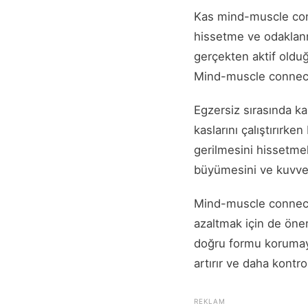
Kas mind-muscle conne
hissetme ve odaklanm
gerçekten aktif oldu
Mind-muscle connectio
Egzersiz sırasında kas
kaslarını çalıştırırke
gerilmesini hissetmek 
büyümesini ve kuvvet
Mind-muscle connecti
azaltmak için de önem
doğru formu korumayı 
artırır ve daha kontro