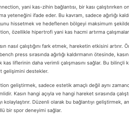
ction, yani kas-zihin bağlantısı, bir kası çalıştırırken onu
a yeteneğini ifade eder. Bu kavram, sadece ağırlığı kaldı
ğunu hissetmek ve hedeflenen bölgeyi maksimum şekilde çal
n, özellikle hipertrofi yani kas hacmi artırma çalışmalar
ın nasıl çalıştığını fark etmek, hareketin etkisini artırır.
n bench press sırasında ağırlığı kaldırmanın ötesinde, kası
kas liflerinin daha verimli çalışmasını sağlar. Bu bilinçli
 gelişimini destekler.
on geliştirmek, sadece estetik amaçlı değil aynı zamand
lidir. Kasın hangi açıyla ve hangi hareket sırasında çalışt
kolaylaştırır. Düzenli olarak bu bağlantıyı geliştirmek, an
llü bir spor deneyimi sağlar.