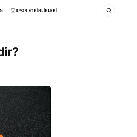
N
SPOR ETKİNLİKLERİ
ir?