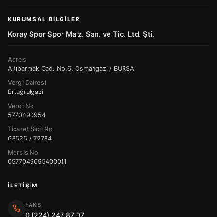
KURUMSAL BILGILER
Koray Spor Spor Malz. San. ve Tic. Ltd. Şti.
Adres
Altıparmak Cad. No:6, Osmangazi / BURSA
Vergi Dairesi
Ertuğrulgazi
Vergi No
5770490954
Ticaret Sicil No
63525 / 72784
Mersis No
0577049095400011
İLETIŞIM
FAKS
0 (224) 247 87 07