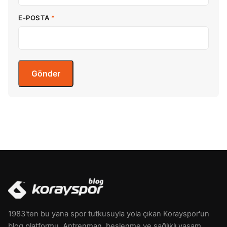
E-POSTA
*
1983'ten bu yana spor tutkusuyla yola çıkan Korayspor'un
blog platformu. Antrenman, beslenme ve sağlıklı yaşam