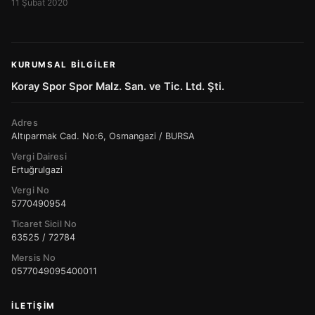
11 Şubat 2020
KURUMSAL BILGILER
Koray Spor Spor Malz. San. ve Tic. Ltd. Şti.
Adres
Altıparmak Cad. No:6, Osmangazi / BURSA
Vergi Dairesi
Ertuğrulgazi
Vergi No
5770490954
Ticaret Sicil No
63525 / 72784
Mersis No
0577049095400011
İLETIŞIM