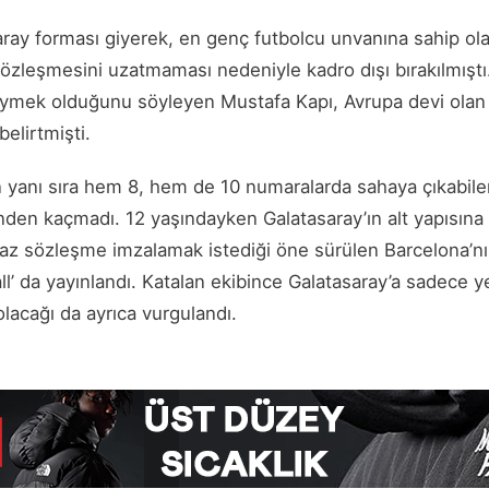
aray forması giyerek, en genç futbolcu unvanına sahip ol
sözleşmesini uzatmaması nedeniyle kadro dışı bırakılmıştı.
iymek olduğunu söyleyen Mustafa Kapı, Avrupa devi olan b
elirtmişti.
ün yanı sıra hem 8, hem de 10 numaralarda sahaya çıkabil
inden kaçmadı. 12 yaşındayken Galatasaray’ın alt yapısına
yaz sözleşme imzalamak istediği öne sürülen Barcelona’nı
ll’ da yayınlandı. Katalan ekibince Galatasaray’a sadece y
lacağı da ayrıca vurgulandı.