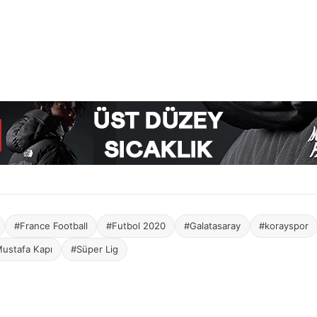
#France Football
#Futbol 2020
#Galatasaray
#korayspor
ustafa Kapı
#Süper Lig