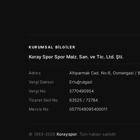
KURUMSAL BILGILER
Koray Spor Spor Malz. San. ve Tic. Ltd. Şti.
Adres
Altıparmak Cad. No:6, Osmangazi /
Vergi Dairesi
Ertuğrulgazi
Vergi No
5770490954
Ticaret Sicil No
63525 / 72784
Mersis No
0577049095400011
© 1983–2026
Korayspor
. Tüm hakları saklıdır.