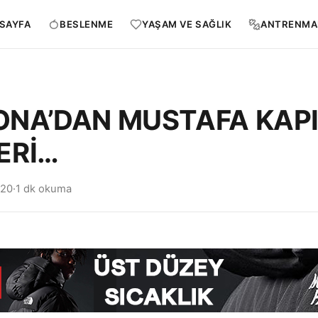
SAYFA
BESLENME
YAŞAM VE SAĞLIK
ANTRENMA
NA’DAN MUSTAFA KAP
ERİ…
020
·
1 dk okuma