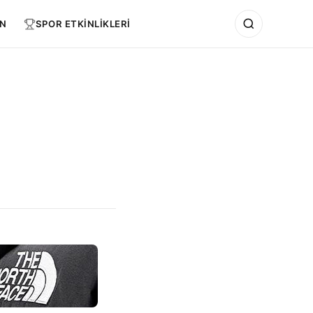
N
SPOR ETKİNLİKLERİ
I