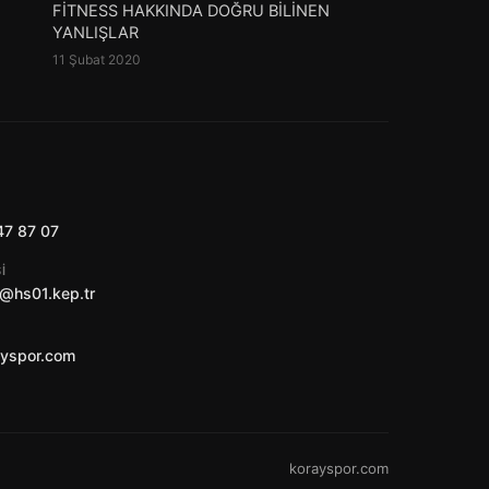
FİTNESS HAKKINDA DOĞRU BİLİNEN
YANLIŞLAR
11 Şubat 2020
47 87 07
I
@hs01.kep.tr
ayspor.com
korayspor.com