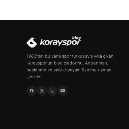
1983'ten bu yana spor tutkusuyla yola çıkan
Korayspor'un blog platformu. Antrenman,
beslenme ve sağlıklı yaşam üzerine uzman
içerikler.