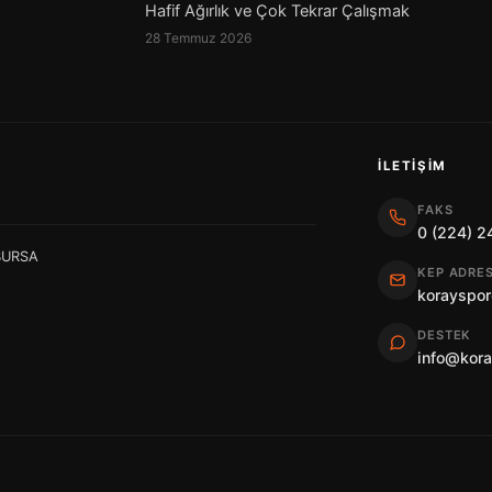
Hafif Ağırlık ve Çok Tekrar Çalışmak
28 Temmuz 2026
İLETIŞIM
FAKS
0 (224) 2
 BURSA
KEP ADRES
korayspor
DESTEK
info@kor