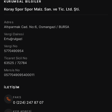
KURUMSAL BILGILER
Koray Spor Spor Malz. San. ve Tic. Ltd. Şti.
Adres
Altıparmak Cad. No:6, Osmangazi / BURSA
Vergi Dairesi
Ertuğrulgazi
Vergi No
5770490954
Ticaret Sicil No
63525 / 72784
Mersis No
0577049095400011
İLETIŞIM
FAKS
0 (224) 247 87 07
KEP ADRESI