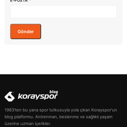
E-POSTA
*
1983'ten bu yana spor tutkusuyla yola çıkan Korayspor'un
blog platformu. Antrenman, beslenme ve sağlıklı yaşam
üzerine uzman içerikler.