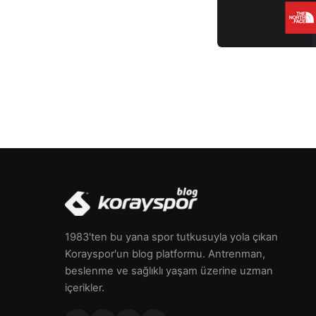
1983'ten bu yana spor tutkusuyla yola çıkan
Korayspor'un blog platformu. Antrenman,
beslenme ve sağlıklı yaşam üzerine uzman
içerikler.