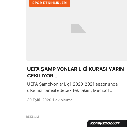
SPOR ETKİNLİKLERİ
UEFA ŞAMPİYONLAR LİGİ KURASI YARIN
ÇEKİLİYOR…
UEFA Şampiyonlar Ligi, 2020-2021 sezonunda
ülkemizi temsil edecek tek takım; Medipol
Başakşehir olacak. Süper Lig’in 2019-2020
30 Eylül 2020
·
1 dk okuma
sezonunu şampiyon olarak kapatan turuncu-
lacivertli ekip, UEFA Şampiyonlar Ligi’ne doğrudan
dahil olmaya hak kazanmıştı.