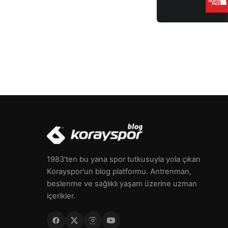
1983'ten bu yana spor tutkusuyla yola çıkan
Korayspor'un blog platformu. Antrenman,
beslenme ve sağlıklı yaşam üzerine uzman
içerikler.