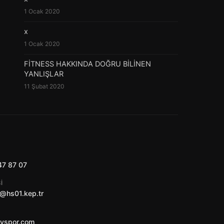
1 Ocak 2020
x
1 Ocak 2020
FİTNESS HAKKINDA DOĞRU BİLİNEN
YANLIŞLAR
11 Şubat 2020
47 87 07
I
@hs01.kep.tr
ayspor.com