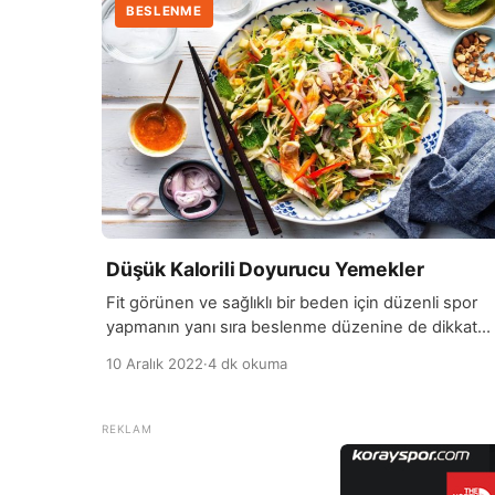
BESLENME
Düşük Kalorili Doyurucu Yemekler
Fit görünen ve sağlıklı bir beden için düzenli spor
yapmanın yanı sıra beslenme düzenine de dikkat
etmek gerekiyor. Öğünlerinizde sağlıklı ve doyuruc
10 Aralık 2022
·
4 dk okuma
yiyecekleri tercih etmek hem fazla kilo almanızı
önleyecek, hem de daha sağlıklı ve zinde bir bede
sahip olmanızı sağlayacaktır. Lif bakımından zengin
besinlerin, daha uzun süre tok tutmaya yardımcı
olduğunu artık herkes biliyor. […]