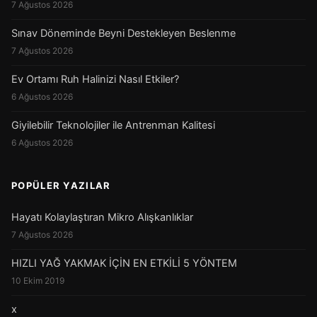
7 Ağustos 2026
Sınav Döneminde Beyni Destekleyen Beslenme
7 Ağustos 2026
Ev Ortamı Ruh Halinizi Nasıl Etkiler?
6 Ağustos 2026
Giyilebilir Teknolojiler ile Antrenman Kalitesi
6 Ağustos 2026
POPÜLER YAZILAR
Hayatı Kolaylaştıran Mikro Alışkanlıklar
7 Ağustos 2026
HIZLI YAĞ YAKMAK İÇİN EN ETKİLİ 5 YÖNTEM
10 Ekim 2019
x