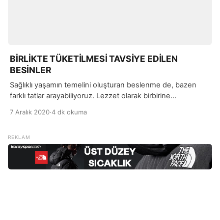
BİRLİKTE TÜKETİLMESİ TAVSİYE EDİLEN
BESİNLER
Sağlıklı yaşamın temelini oluşturan beslenme de, bazen
farklı tatlar arayabiliyoruz. Lezzet olarak birbirine
yakıştırdığımız besinleri birlikte tüketirken, bunun bazı
7 Aralık 2020
·
4 dk okuma
önemli noktaları bulunduğunu unutabiliyoruz.