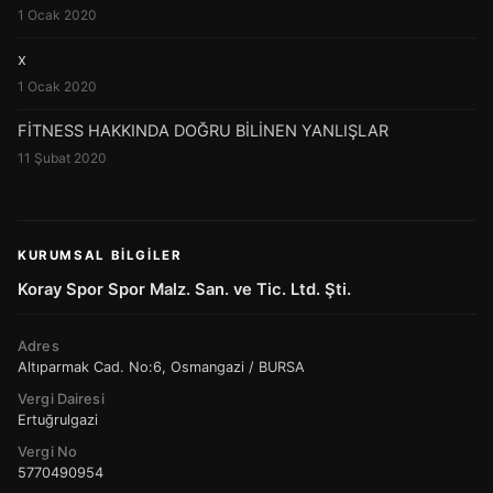
1 Ocak 2020
x
1 Ocak 2020
FİTNESS HAKKINDA DOĞRU BİLİNEN YANLIŞLAR
11 Şubat 2020
KURUMSAL BILGILER
Koray Spor Spor Malz. San. ve Tic. Ltd. Şti.
Adres
Altıparmak Cad. No:6, Osmangazi / BURSA
Vergi Dairesi
Ertuğrulgazi
Vergi No
5770490954