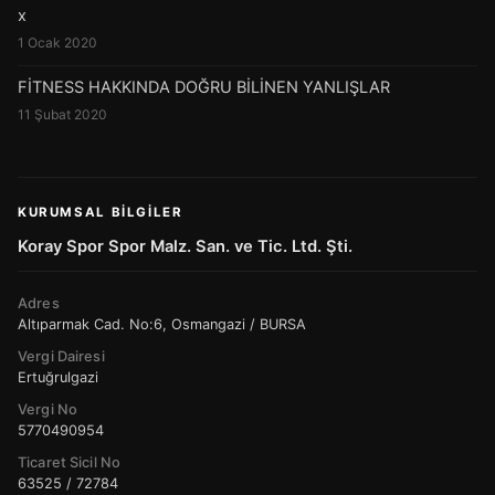
x
1 Ocak 2020
FİTNESS HAKKINDA DOĞRU BİLİNEN YANLIŞLAR
11 Şubat 2020
KURUMSAL BILGILER
Koray Spor Spor Malz. San. ve Tic. Ltd. Şti.
Adres
Altıparmak Cad. No:6, Osmangazi / BURSA
Vergi Dairesi
Ertuğrulgazi
Vergi No
5770490954
Ticaret Sicil No
63525 / 72784