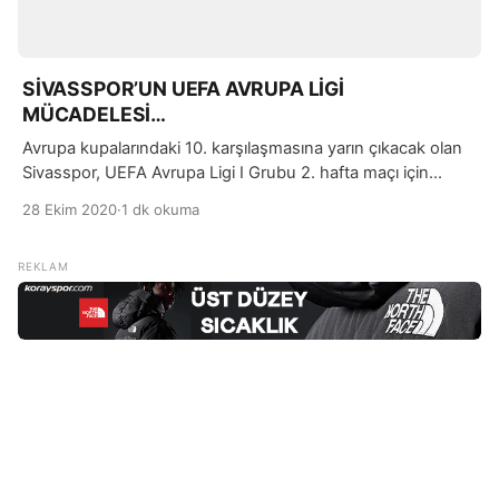
SİVASSPOR’UN UEFA AVRUPA LİGİ
MÜCADELESİ…
Avrupa kupalarındaki 10. karşılaşmasına yarın çıkacak olan
Sivasspor, UEFA Avrupa Ligi I Grubu 2. hafta maçı için
hazırlanıyor. Demir Grup Sivasspor, yarın İsrail temsilcisi
28 Ekim 2020
·
1 dk okuma
Maccabi Tel-Aviv’i konuk edecek.