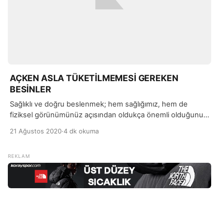
AÇKEN ASLA TÜKETİLMEMESİ GEREKEN
BESİNLER
Sağlıklı ve doğru beslenmek; hem sağlığımız, hem de
fiziksel görünümünüz açısından oldukça önemli olduğunu
biliyoruz. Vücudumuzun günlük gereksinimlerini
21 Ağustos 2020
·
4 dk okuma
karşılayabilmemiz için beslenme programımızda bulunması
gereken besinlerin yanı sıra tüketmememiz gereken
besinleri de öğrenmemiz gerekiyor.