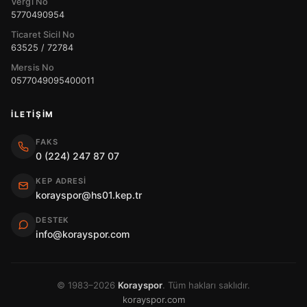
Vergi No
5770490954
Ticaret Sicil No
63525 / 72784
Mersis No
0577049095400011
İLETIŞIM
FAKS
0 (224) 247 87 07
KEP ADRESI
korayspor@hs01.kep.tr
DESTEK
info@korayspor.com
© 1983–2026
Korayspor
. Tüm hakları saklıdır.
korayspor.com