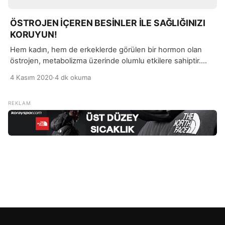
ÖSTROJEN İÇEREN BESİNLER İLE SAĞLIĞINIZI
KORUYUN!
Hem kadın, hem de erkeklerde görülen bir hormon olan
östrojen, metabolizma üzerinde olumlu etkilere sahiptir.
Kadınlarda, vücut şekillerinin oluşmasında faydalı olmasının
4 Kasım 2020
·
4 dk okuma
yanı sıra östrojen, cinsel gelişim ve üreme gelişimini
destekleyen bir hormondur.