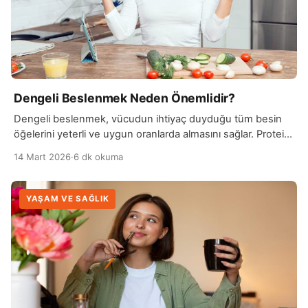
Dengeli Beslenmek Neden Önemlidir?
Dengeli beslenmek, vücudun ihtiyaç duyduğu tüm besin
öğelerini yeterli ve uygun oranlarda almasını sağlar. Protein,
karbonhidrat, yağ, vitamin ve minerallerin dengeli bir
14 Mart 2026
·
6 dk okuma
şekilde tüketilmesi, enerji seviyesinin korunmasına ve
vücut fonksiyonlarının sağlıklı şekilde çalışmasına yardımcı
olur. Dengeli beslenme, bağışıklık sistemini güçlendirir ve
YAŞAM VE SAĞLIK
hastalıklara karşı direnci artırır. Yeterli vitamin ve mineral
alımı, vücudun enfeksiyonlara karşı savunma
mekanizmasını […]