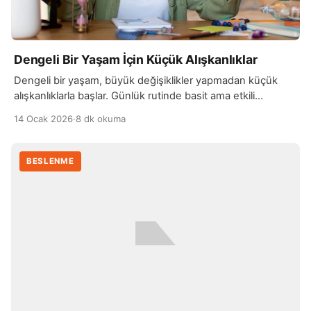
Dengeli Bir Yaşam İçin Küçük Alışkanlıklar
Dengeli bir yaşam, büyük değişiklikler yapmadan küçük
alışkanlıklarla başlar. Günlük rutinde basit ama etkili
davranışlar geliştirmek, hem fiziksel hem de zihinsel sağlığı
14 Ocak 2026
·
8 dk okuma
destekler. Örneğin her gün düzenli olarak kısa yürüyüşler
yapmak veya merdivenleri kullanmak, hareketi artırarak
enerji seviyesini yükseltir ve genel sağlık durumunu
BESLENME
iyileştirir. Beslenme alışkanlıklarında yapılan küçük
düzenlemeler de büyük fark yaratır. Öğünlerde daha […]