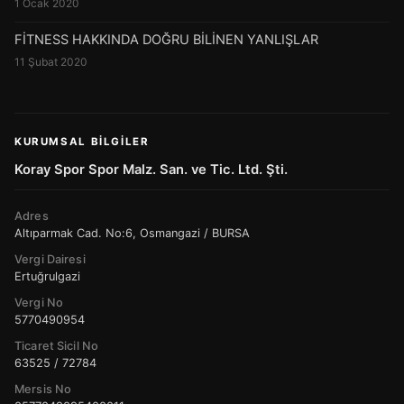
1 Ocak 2020
FİTNESS HAKKINDA DOĞRU BİLİNEN YANLIŞLAR
11 Şubat 2020
KURUMSAL BILGILER
Koray Spor Spor Malz. San. ve Tic. Ltd. Şti.
Adres
Altıparmak Cad. No:6, Osmangazi / BURSA
Vergi Dairesi
Ertuğrulgazi
Vergi No
5770490954
Ticaret Sicil No
63525 / 72784
Mersis No