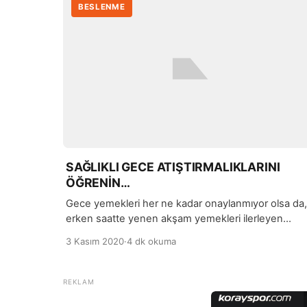
BESLENME
SAĞLIKLI GECE ATIŞTIRMALIKLARINI
ÖĞRENİN…
Gece yemekleri her ne kadar onaylanmıyor olsa da,
erken saatte yenen akşam yemekleri ilerleyen
saatlerde açlığa neden olabiliyor. Gece bir şeyler
3 Kasım 2020
·
4 dk okuma
atıştırmanın kilo kontrolünü zorlaştırdığı ve kilo
kaybını önlediği de bir gerçek.