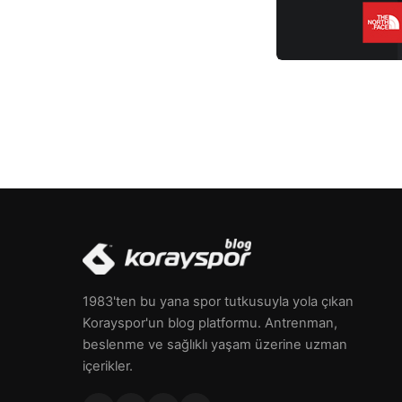
1983'ten bu yana spor tutkusuyla yola çıkan
Korayspor'un blog platformu. Antrenman,
beslenme ve sağlıklı yaşam üzerine uzman
içerikler.