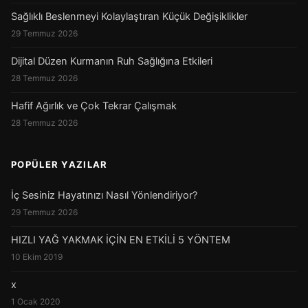
Sağlıklı Beslenmeyi Kolaylaştıran Küçük Değişiklikler
29 Temmuz 2026
Dijital Düzen Kurmanın Ruh Sağlığına Etkileri
28 Temmuz 2026
Hafif Ağırlık ve Çok Tekrar Çalışmak
28 Temmuz 2026
POPÜLER YAZILAR
İç Sesiniz Hayatınızı Nasıl Yönlendiriyor?
29 Temmuz 2026
HIZLI YAĞ YAKMAK İÇİN EN ETKİLİ 5 YÖNTEM
10 Ekim 2019
x
1 Ocak 2020