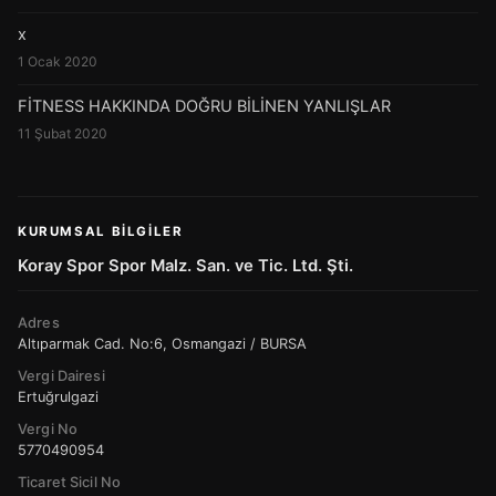
x
1 Ocak 2020
FİTNESS HAKKINDA DOĞRU BİLİNEN YANLIŞLAR
11 Şubat 2020
KURUMSAL BILGILER
Koray Spor Spor Malz. San. ve Tic. Ltd. Şti.
Adres
Altıparmak Cad. No:6, Osmangazi / BURSA
Vergi Dairesi
Ertuğrulgazi
Vergi No
5770490954
Ticaret Sicil No