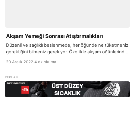
Akşam Yemeği Sonrası Atıştırmalıkları
Düzenli ve sağlıklı beslenmede, her öğünde ne tüketmeniz
gerektiğini bilmeniz gerekiyor. Özellikle akşam öğünlerinde
doğru beslenmek gerekiyor. En geç 19:00’ da tüketilmesi
20 Aralık 2022
·
4 dk okuma
tavsiye edilen akşam öğünleri, günün son öğünü
olduğundan uzun süre tok tutabilecek ve protein değerleri
yüksek besinleri tercih etmek gerekiyor. Et, tavuk ve balık
gibi hem protein içeren, hem de sağlıklı seçenekleri tercih
[…]