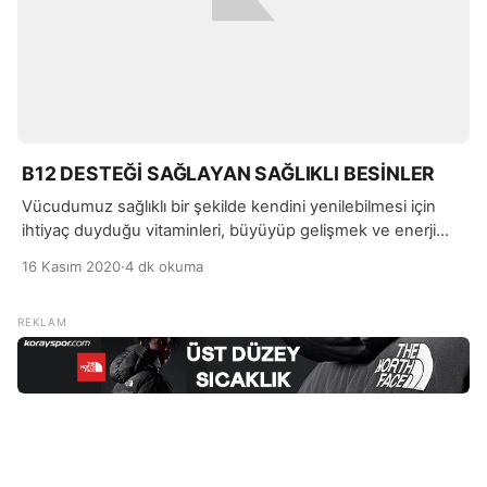
B12 DESTEĞİ SAĞLAYAN SAĞLIKLI BESİNLER
Vücudumuz sağlıklı bir şekilde kendini yenilebilmesi için
ihtiyaç duyduğu vitaminleri, büyüyüp gelişmek ve enerji
tedariği için de kullanmaktadır. Vücut tarafından
16 Kasım 2020
·
4 dk okuma
sentezlense bile yeterli gelmeyen vitaminler, besinler ya da
takviyeler yardımı ile vücuda alınmaktadır.