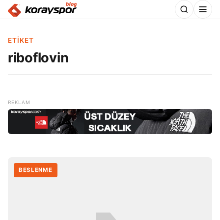
ETIKET
riboflovin
BESLENME