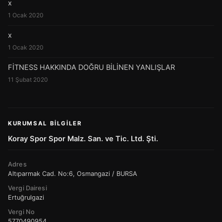
x
1 Ocak 2020
x
1 Ocak 2020
FİTNESS HAKKINDA DOĞRU BİLİNEN YANLIŞLAR
11 Şubat 2020
KURUMSAL BILGILER
Koray Spor Spor Malz. San. ve Tic. Ltd. Şti.
Adres
Altıparmak Cad. No:6, Osmangazi / BURSA
Vergi Dairesi
Ertuğrulgazi
Vergi No
5770490954