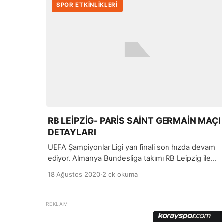
SPOR ETKİNLİKLERİ
RB LEİPZİG- PARİS SAİNT GERMAİN MAÇI
DETAYLARI
UEFA Şampiyonlar Ligi yarı finali son hızda devam
ediyor. Almanya Bundesliga takımı RB Leipzig ile
Fransa Ligi şampiyonu Paris Saint Germain
18 Ağustos 2020
·
2 dk okuma
karşılaşması bu akşam saat 22:00’ de
gerçekleştirilecek.