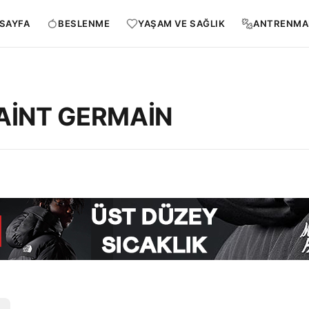
SAYFA
BESLENME
YAŞAM VE SAĞLIK
ANTRENMA
SAİNT GERMAİN