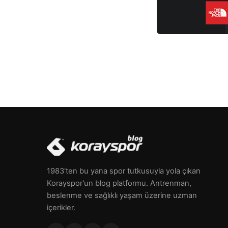
1983'ten bu yana spor tutkusuyla yola çıkan
Korayspor'un blog platformu. Antrenman,
beslenme ve sağlıklı yaşam üzerine uzman
içerikler.