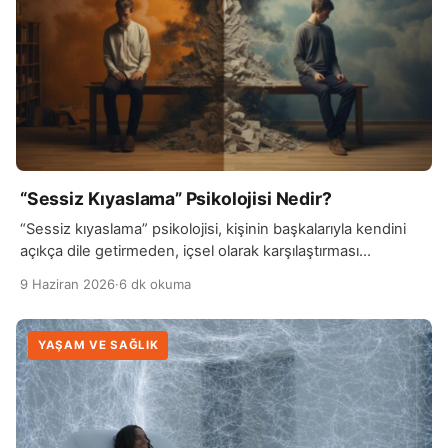
“Sessiz Kıyaslama” Psikolojisi Nedir?
“Sessiz kıyaslama” psikolojisi, kişinin başkalarıyla kendini
açıkça dile getirmeden, içsel olarak karşılaştırması
durumunu ifade eder. Bu süreçte birey, sosyal medya,
9 Haziran 2026
·
6 dk okuma
çevre veya…
YAŞAM VE SAĞLIK