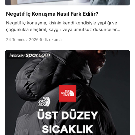
Negatif İç Konuşma Nasıl Fark Edilir?
Negatif iç konuşma, kişinin kendi kendisiyle yaptığı ve
çoğunlukla eleştirel, kaygılı veya umutsuz düşünceler
içeren zihinsel konuşmalardır. Her insan zaman zaman
24 Temmuz 2026
·
5 dk okuma
kendini…