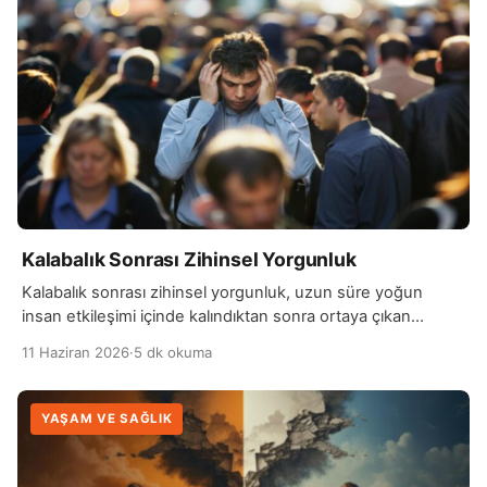
Kalabalık Sonrası Zihinsel Yorgunluk
Kalabalık sonrası zihinsel yorgunluk, uzun süre yoğun
insan etkileşimi içinde kalındıktan sonra ortaya çıkan
zihinsel ve duygusal tükenme halidir. Gürültü, sürekli
11 Haziran 2026
·
5 dk okuma
konuşma,…
YAŞAM VE SAĞLIK