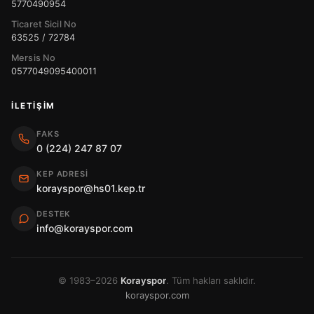
5770490954
Ticaret Sicil No
63525 / 72784
Mersis No
0577049095400011
İLETIŞIM
FAKS
0 (224) 247 87 07
KEP ADRESI
korayspor@hs01.kep.tr
DESTEK
info@korayspor.com
© 1983–2026
Korayspor
. Tüm hakları saklıdır.
korayspor.com