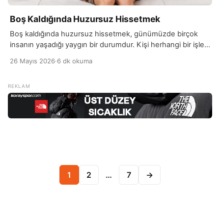
Boş Kaldığında Huzursuz Hissetmek
Boş kaldığında huzursuz hissetmek, günümüzde birçok
insanın yaşadığı yaygın bir durumdur. Kişi herhangi bir işle
meşgul olmadığında kendini rahatsız, sıkılmış veya eksik
26 Mayıs 2026
·
6 dk okuma
hissedebilir. Bu durum genellikle sürekli meşgul olma
alışkanlığından ve zihnin boş kalmaya alışmamasından
kaynaklanır. Özellikle yoğun bir yaşam temposuna sahip
olan kişiler için boş zamanlar bazen dinlendirici değil,
aksine rahatsız edici olabilir. Bu […]
Yazı sayfalaması
1
2
…
7
→