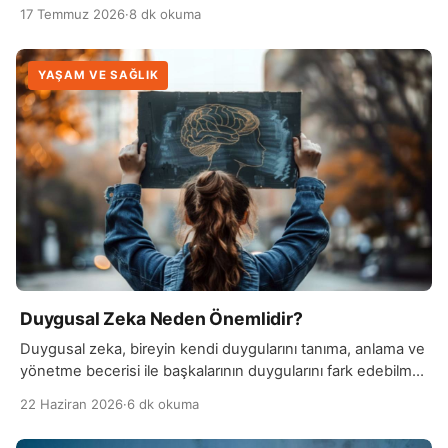
kişinin fiziksel olarak çevresinde başka insanların
17 Temmuz 2026
·
8 dk okuma
bulunmadığı…
YAŞAM VE SAĞLIK
Duygusal Zeka Neden Önemlidir?
Duygusal zeka, bireyin kendi duygularını tanıma, anlama ve
yönetme becerisi ile başkalarının duygularını fark edebilme
yeteneğini ifade eder. Bu beceri, hem kişisel…
22 Haziran 2026
·
6 dk okuma