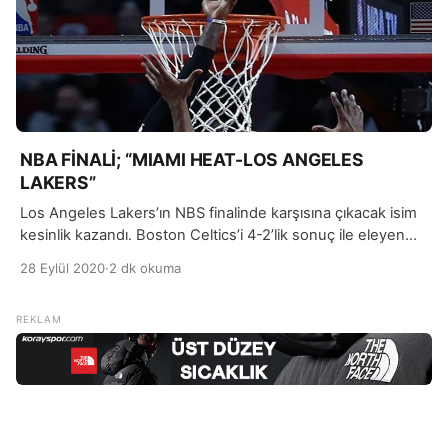
NBA FİNALİ; “MIAMI HEAT-LOS ANGELES
LAKERS”
Los Angeles Lakers’ın NBS finalinde karşısına çıkacak isim
kesinlik kazandı. Boston Celtics’i 4-2’lik sonuç ile eleyen
Miami Heat oldu. Doğu Konferansı final serisinin
28 Eylül 2020
·
2 dk okuma
6.karşılaşmasını kazanan Miami Heat ise en son 6 yıl önce
NBA’da final oynamıştı.