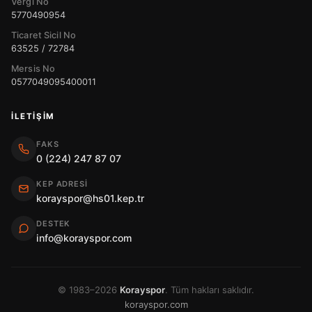
Vergi No
5770490954
Ticaret Sicil No
63525 / 72784
Mersis No
0577049095400011
İLETIŞIM
FAKS
0 (224) 247 87 07
KEP ADRESI
korayspor@hs01.kep.tr
DESTEK
info@korayspor.com
© 1983–2026
Korayspor
. Tüm hakları saklıdır.
korayspor.com