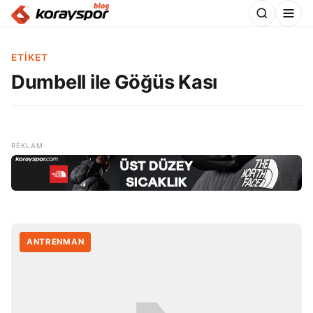
ETIKET
Dumbell ile Göğüs Kası
ANTRENMAN