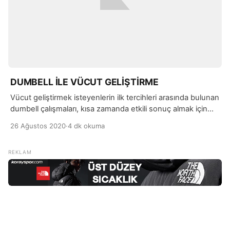
DUMBELL İLE VÜCUT GELİŞTİRME
Vücut geliştirmek isteyenlerin ilk tercihleri arasında bulunan
dumbell çalışmaları, kısa zamanda etkili sonuç almak için
mükemmel bir yöntemdir. Özellikle omuz, göğüs, kol ve
26 Ağustos 2020
·
4 dk okuma
karın kaslarının aktif bir şekilde çalışmasına destek olarak
daha hızlı gelişim sağlamaya yardımcı oluyor.