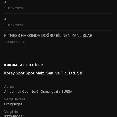
x
1 Ocak 2020
x
1 Ocak 2020
FİTNESS HAKKINDA DOĞRU BİLİNEN YANLIŞLAR
11 Şubat 2020
KURUMSAL BILGILER
Koray Spor Spor Malz. San. ve Tic. Ltd. Şti.
Adres
Altıparmak Cad. No:6, Osmangazi / BURSA
Vergi Dairesi
Ertuğrulgazi
Vergi No
5770490954