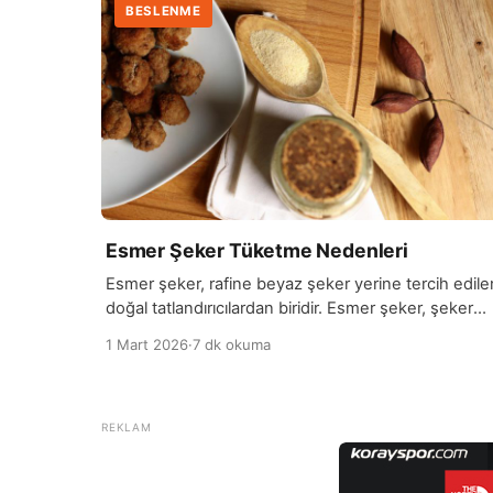
BESLENME
Esmer Şeker Tüketme Nedenleri
Esmer şeker, rafine beyaz şeker yerine tercih edile
doğal tatlandırıcılardan biridir. Esmer şeker, şeker
kamışından veya pancardan elde edilen şekerin
1 Mart 2026
·
7 dk okuma
minimal işleme tabi tutulmuş halidir ve içeriğinde
daha fazla molas bulunur. Bu molas, esmer şekere
karamelimsi bir tat verir ve bazı besin değerlerinin
korunmasına yardımcı olur. Özellikle şekerin daha a
işlenmiş olması, esmer şekerin vitamin […]