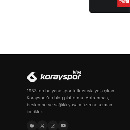
1983'ten bu yana spor tutkusuyla yola çıkan
Korayspor'un blog platformu. Antrenman,
beslenme ve sağlıklı yaşam üzerine uzman
içerikler.