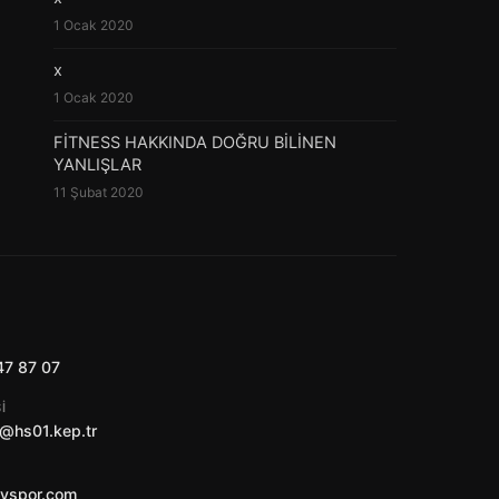
1 Ocak 2020
x
1 Ocak 2020
FİTNESS HAKKINDA DOĞRU BİLİNEN
YANLIŞLAR
11 Şubat 2020
47 87 07
I
@hs01.kep.tr
ayspor.com