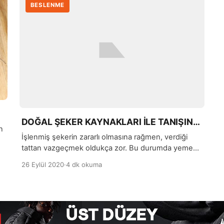
BESLENME
DOĞAL ŞEKER KAYNAKLARI İLE TANIŞIN…
n
İşlenmiş şekerin zararlı olmasına rağmen, verdiği
tattan vazgeçmek oldukça zor. Bu durumda yemek
ve tatlılara verdiği lezzet ile işlenmiş şeker yerine,
26 Eylül 2020
·
4 dk okuma
doğal şeker kullanabileceğinizi de belirtmek
istiyoruz.
z