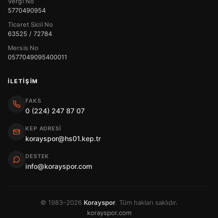
Vergi No
5770490954
Ticaret Sicil No
63525 / 72784
Mersis No
0577049095400011
İLETIŞIM
FAKS
0 (224) 247 87 07
KEP ADRESI
korayspor@hs01.kep.tr
DESTEK
info@korayspor.com
© 1983–2026
Korayspor
. Tüm hakları saklıdır.
korayspor.com