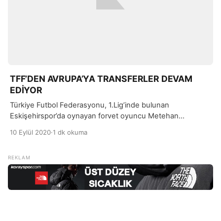
TFF’DEN AVRUPA’YA TRANSFERLER DEVAM
EDİYOR
Türkiye Futbol Federasyonu, 1.Lig’inde bulunan
Eskişehirspor’da oynayan forvet oyuncu Metehan
Altunbaş’ın yapılan açıklama ile Avusturya Ligi ekipleri
10 Eylül 2020
·
1 dk okuma
arasında yer alan LASK Linz’a transfer edildiği belirtildi.