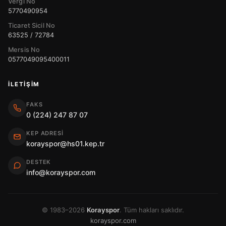
Vergi No
5770490954
Ticaret Sicil No
63525 / 72784
Mersis No
0577049095400011
İLETIŞIM
FAKS
0 (224) 247 87 07
KEP ADRESI
korayspor@hs01.kep.tr
DESTEK
info@korayspor.com
© 1983–2026
Korayspor
. Tüm hakları saklıdır.
korayspor.com