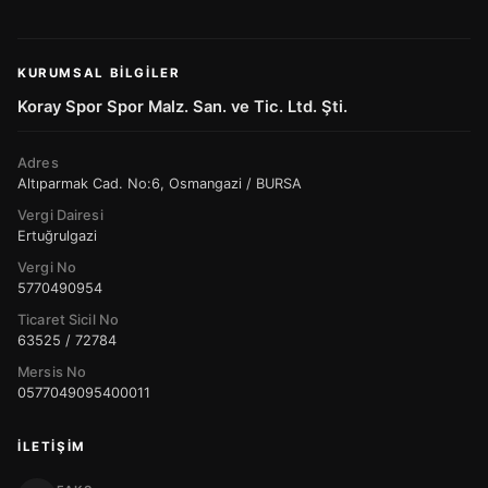
KURUMSAL BILGILER
Koray Spor Spor Malz. San. ve Tic. Ltd. Şti.
Adres
Altıparmak Cad. No:6, Osmangazi / BURSA
Vergi Dairesi
Ertuğrulgazi
Vergi No
5770490954
Ticaret Sicil No
63525 / 72784
Mersis No
0577049095400011
İLETIŞIM