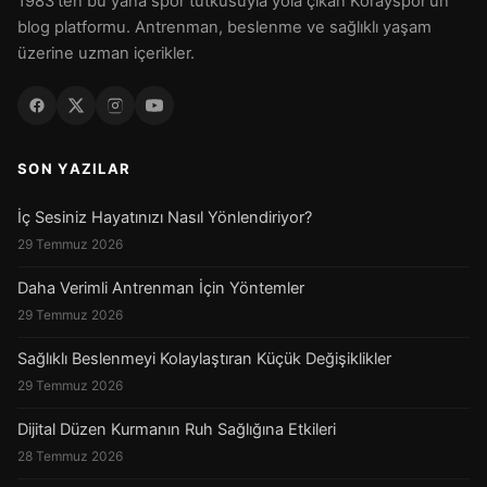
1983'ten bu yana spor tutkusuyla yola çıkan Korayspor'un
blog platformu. Antrenman, beslenme ve sağlıklı yaşam
üzerine uzman içerikler.
SON YAZILAR
İç Sesiniz Hayatınızı Nasıl Yönlendiriyor?
29 Temmuz 2026
Daha Verimli Antrenman İçin Yöntemler
29 Temmuz 2026
Sağlıklı Beslenmeyi Kolaylaştıran Küçük Değişiklikler
29 Temmuz 2026
Dijital Düzen Kurmanın Ruh Sağlığına Etkileri
28 Temmuz 2026