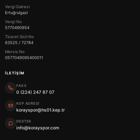
Vergi Dairesi
Ertuğrulgazi
Vergi No
5770490954
Ticaret Sicil No
63525 / 72784
Mersis No
0577049095400011
İLETIŞIM
FAKS
0 (224) 247 87 07
KEP ADRESI
korayspor@hs01.kep.tr
DESTEK
info@korayspor.com