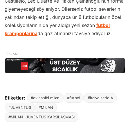
Castillejo, Leo Duarte ve Hakan Çalhanoğlu’nun forma
giyemeyeceği söyleniyor. Dilerseniz futbol severlerin
yakından takip ettiği, dünyaca ünlü futbolcuların özel
koleksiyonlarının da yer aldığı yeni sezon
futbol
kramponlarına
da göz atmanızı tavsiye ediyoruz.
Etiketler:
#ev sahibi milan
#futbol
#italya serie A
#JUVENTUS
#MİLAN
#MİLAN- JUVENTUS KARŞILAŞMASI